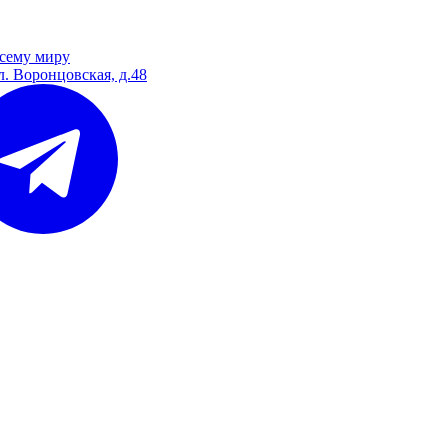
сему миру
л. Воронцовская, д.48