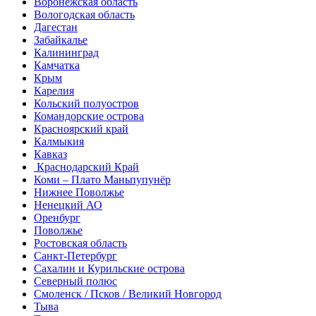
Воронежская область
Вологодская область
Дагестан
Забайкалье
Калининград
Камчатка
Крым
Карелия
Кольский полуостров
Командорские острова
Красноярский край
Калмыкия
Кавказ
Краснодарский Край
Коми – Плато Маньпупунёр
Нижнее Поволжье
Ненецкий АО
Оренбург
Поволжье
Ростовская область
Санкт-Петербург
Сахалин и Курильские острова
Северный полюс
Смоленск / Псков / Великий Новгород
Тыва