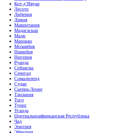
Кот-д’Ивуар
Лесото
Либерия
Ливия
Мавритания
Мадагаскар
Мали
Марокко
Мозамбик
Намибия
Нигерия
Руанда
Сейшелы
Сенегал
Сомалиленд
Судан
Сьерра-Леоне
Танзания
Того
Тунис
Уганда
Центральноафриканская Республика
Чад
Эритрея
Эфиопия