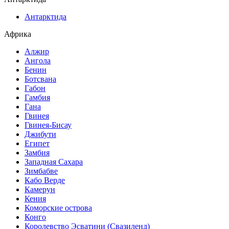
Антарктида
Африка
Алжир
Ангола
Бенин
Ботсвана
Габон
Гамбия
Гана
Гвинея
Гвинея-Бисау
Джибути
Египет
Замбия
Западная Сахара
Зимбабве
Кабо Верде
Камерун
Кения
Коморские острова
Конго
Королевство Эсватини (Свазиленд)