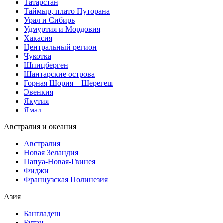
Татарстан
Таймыр, плато Путорана
Урал и Сибирь
Удмуртия и Мордовия
Хакасия
Центральный регион
Чукотка
Шпицберген
Шантарские острова
Горная Шория – Шерегеш
Эвенкия
Якутия
Ямал
Австралия и океания
Австралия
Новая Зеландия
Папуа-Новая-Гвинея
Фиджи
Французская Полинезия
Азия
Бангладеш
Бутан