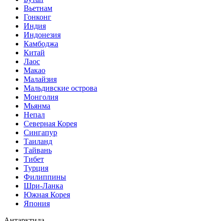
Вьетнам
Гонконг
Индия
Индонезия
Камбоджа
Китай
Лаос
Макао
Малайзия
Мальдивские острова
Монголия
Мьянма
Непал
Северная Корея
Сингапур
Таиланд
Тайвань
Тибет
Турция
Филиппины
Шри-Ланка
Южная Корея
Япония
Антарктида