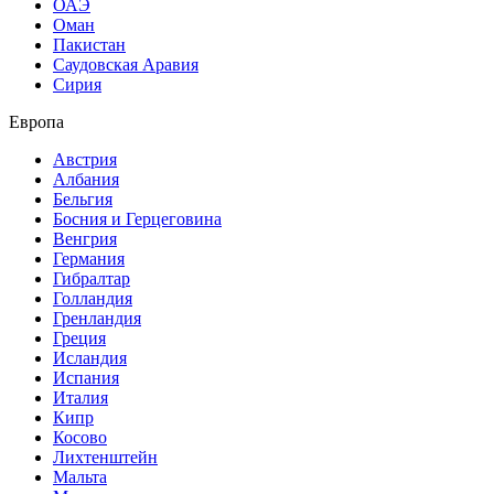
ОАЭ
Оман
Пакистан
Саудовская Аравия
Сирия
Европа
Австрия
Албания
Бельгия
Босния и Герцеговина
Венгрия
Германия
Гибралтар
Голландия
Гренландия
Греция
Исландия
Испания
Италия
Кипр
Косово
Лихтенштейн
Мальта