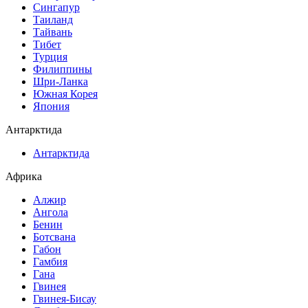
Сингапур
Таиланд
Тайвань
Тибет
Турция
Филиппины
Шри-Ланка
Южная Корея
Япония
Антарктида
Антарктида
Африка
Алжир
Ангола
Бенин
Ботсвана
Габон
Гамбия
Гана
Гвинея
Гвинея-Бисау