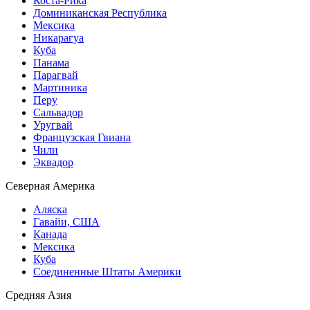
Коста-Рика
Доминиканская Республика
Мексика
Никарагуа
Куба
Панама
Парагвай
Мартиника
Перу
Сальвадор
Уругвай
Французская Гвиана
Чили
Эквадор
Северная Америка
Аляска
Гавайи, США
Канада
Мексика
Куба
Соединенные Штаты Америки
Средняя Азия