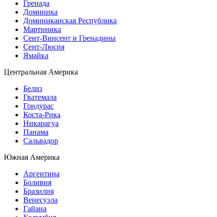
Гренада
Доминика
Доминиканская Республика
Мартиника
Сент-Винсент и Гренадины
Сент-Люсия
Ямайка
Центральная Америка
Белиз
Гватемала
Гондурас
Коста-Рика
Никарагуа
Панама
Сальвадор
Южная Америка
Аргентина
Боливия
Бразилия
Венесуэла
Гайана