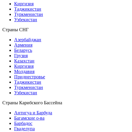
Киргизия
Таджикистан
Туркменистан
Узбекистан
Страны СНГ
Азербайджан
Армения
Беларусь
Грузия
Казахстан
Киргизия
Молдавия
Приднестровье
Таджикистан
Туркменистан
Узбекистан
Страны Карибского Бассейна
Антигуа и Барбуда
Багамские о-ва
Барбадос
Гваделупа