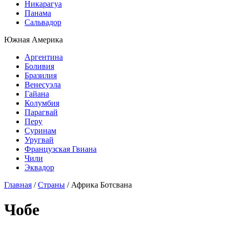
Никарагуа
Панама
Сальвадор
Южная Америка
Аргентина
Боливия
Бразилия
Венесуэла
Гайана
Колумбия
Парагвай
Перу
Суринам
Уругвай
Французская Гвиана
Чили
Эквадор
Главная
/
Страны
/
Африка
Ботсвана
Чобе