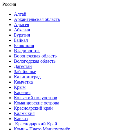
Россия
Алтай
Архангельская область
Адыгея
Абхазия
Бурятия
Байкал
Башкирия
Владивосток
Воронежская область
Вологодская область
Дагестан
Забайкалье
Калининград
Камчатка
Крым
Карелия
Кольский полуостров
Командорские острова
Красноярский край
Калмыкия
Кавказ
Краснодарский Край
Коми – Плато Маньпупунёр