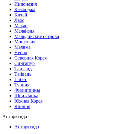
Индонезия
Камбоджа
Китай
Лаос
Макао
Малайзия
Мальдивские острова
Монголия
Мьянма
Непал
Северная Корея
Сингапур
Таиланд
Тайвань
Тибет
Турция
Филиппины
Шри-Ланка
Южная Корея
Япония
Антарктида
Антарктида