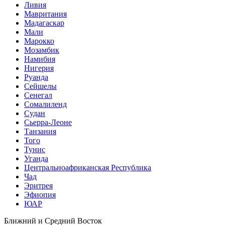
Ливия
Мавритания
Мадагаскар
Мали
Марокко
Мозамбик
Намибия
Нигерия
Руанда
Сейшелы
Сенегал
Сомалиленд
Судан
Сьерра-Леоне
Танзания
Того
Тунис
Уганда
Центральноафриканская Республика
Чад
Эритрея
Эфиопия
ЮАР
Ближний и Средний Восток