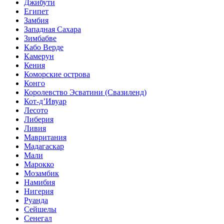
Джибути
Египет
Замбия
Западная Сахара
Зимбабве
Кабо Верде
Камерун
Кения
Коморские острова
Конго
Королевство Эсватини (Свазиленд)
Кот-д’Ивуар
Лесото
Либерия
Ливия
Мавритания
Мадагаскар
Мали
Марокко
Мозамбик
Намибия
Нигерия
Руанда
Сейшелы
Сенегал