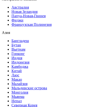
Австралия
Новая Зеландия
Папуа-Новая-Гвинея
Фиджи
Французская Полинезия
Азия
Бангладеш
Бутан
Вьетнам
Гонконг
Индия
Индонезия
Камбоджа
Китай
Лаос
Макао
Малайзия
Мальдивские острова
Монголия
Мьянма
Непал
Северная Корея