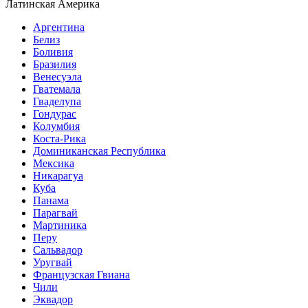
Латинская Америка
Аргентина
Белиз
Боливия
Бразилия
Венесуэла
Гватемала
Гваделупа
Гондурас
Колумбия
Коста-Рика
Доминиканская Республика
Мексика
Никарагуа
Куба
Панама
Парагвай
Мартиника
Перу
Сальвадор
Уругвай
Французская Гвиана
Чили
Эквадор