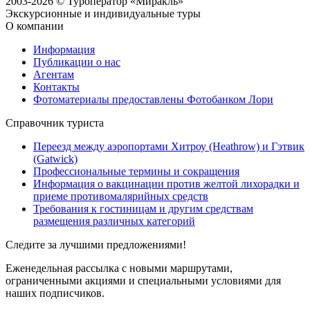
2003-2026 © Туроператор «Миракль»
Экскурсионные и индивидуальные туры
О компании
Информация
Публикации о нас
Агентам
Контакты
Фотоматериалы предоставлены Фотобанком Лори
Справочник туриста
Переезд между аэропортами Хитроу (Heathrow) и Гэтвик
(Gatwick)
Профессиональные термины и сокращения
Информация о вакцинации против желтой лихорадки и
приеме противомалярийных средств
Требования к гостиницам и другим средствам
размещения различных категорий
Следите за лучшими предложениями!
Еженедельная рассылка с новыми маршрутами,
ограниченными акциями и специальными условиями для
наших подписчиков.