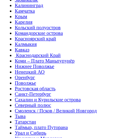
Калининград
Камчатка
Крым
Карелия
Кольский полуостров
Командорские острова
Красноярский край
Калмыкия
Кавказ
Краснодарский Край
Коми – Плато Маньпупунёр
Нижнее Поволжье
Ненецкий АО
Оренбург
Поволжье
Ростовская область
Санкт-Петербург
Сахалин и Курильские острова
Северный полюс
Смоленск / Псков / Великий Новгород
Тыва
Татарстан
Таймыр, плато Путорана
Урал и Сибирь