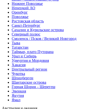
Нижнее Поволжье
Ненецкий АО
Оренбург
Поволжье
Ростовская область
Санкт-Петербург
Сахалин и Курильские острова
Северный полюс
Смоленск / Псков / Великий Новгород
Тыва
Татарстан
Таймыр, плато Путорана
Урал и Сибирь
Удмуртия и Мордовия
Хакасия
Центральный регион
Чукотка
Шпицберген
Шантарские острова
Горная Шория – Шерегеш
Эвенкия
Якутия
Ямал
Австралия и океания