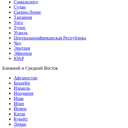
Сомалиленд
Судан
Сьерра-Леоне
Танзания
Того
Тунис
Уганда
Центральноафриканская Республика
Чад
Эритрея
Эфиопия
ЮАР
Ближний и Средний Восток
Афганистан
Бахрейн
Израиль
Иордания
Ирак
Иран
Йемен
Катар
Кувейт
Ливан