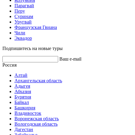
Колумбия
Парагвай
Перу
Суринам
Уругвай
Французская Гвиана
Чили
Эквадор
Подпишитесь на новые туры
Ваш e-mail
Россия
Алтай
Архангельская область
Адыгея
Абхазия
Бурятия
Байкал
Башкирия
Владивосток
Воронежская область
Вологодская область
Дагестан
Забайкалье