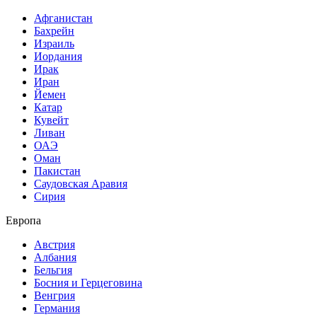
Афганистан
Бахрейн
Израиль
Иордания
Ирак
Иран
Йемен
Катар
Кувейт
Ливан
ОАЭ
Оман
Пакистан
Саудовская Аравия
Сирия
Европа
Австрия
Албания
Бельгия
Босния и Герцеговина
Венгрия
Германия