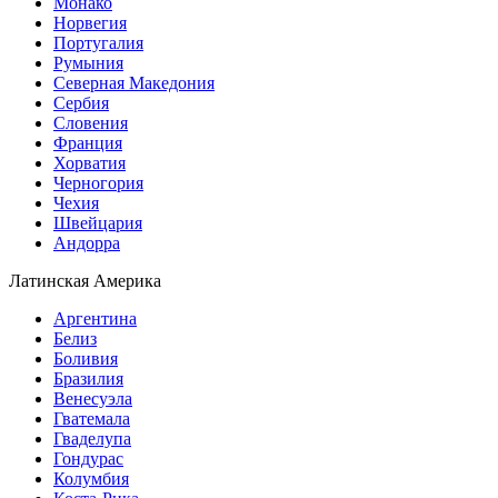
Монако
Норвегия
Португалия
Румыния
Северная Македония
Сербия
Словения
Франция
Хорватия
Черногория
Чехия
Швейцария
Андорра
Латинская Америка
Аргентина
Белиз
Боливия
Бразилия
Венесуэла
Гватемала
Гваделупа
Гондурас
Колумбия