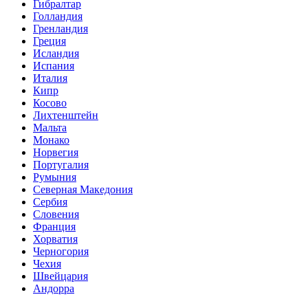
Гибралтар
Голландия
Гренландия
Греция
Исландия
Испания
Италия
Кипр
Косово
Лихтенштейн
Мальта
Монако
Норвегия
Португалия
Румыния
Северная Македония
Сербия
Словения
Франция
Хорватия
Черногория
Чехия
Швейцария
Андорра