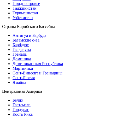
Приднестровье
Таджикистан
Туркменистан
Узбекистан
Страны Карибского Бассейна
Антигуа и Барбуда
Багамские о-ва
Барбадос
Гваделупа
Гренада
Доминика
Доминиканская Республика
Мартиника
Сент-Винсент и Гренадины
Сент-Люсия
Ямайка
Центральная Америка
Белиз
Гватемала
Гондурас
Коста-Рика