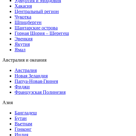
Удмуртия и Мордовия
Хакасия
Центральный регион
Чукотка
Шпицберген
Шантарские острова
Горная Шория – Шерегеш
Эвенкия
Якутия
Ямал
Австралия и океания
Австралия
Новая Зеландия
Папуа-Новая-Гвинея
Фиджи
Французская Полинезия
Азия
Бангладеш
Бутан
Вьетнам
Гонконг
Индия