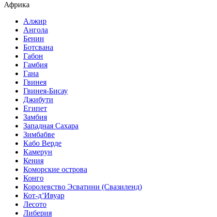
Африка
Алжир
Ангола
Бенин
Ботсвана
Габон
Гамбия
Гана
Гвинея
Гвинея-Бисау
Джибути
Египет
Замбия
Западная Сахара
Зимбабве
Кабо Верде
Камерун
Кения
Коморские острова
Конго
Королевство Эсватини (Свазиленд)
Кот-д’Ивуар
Лесото
Либерия