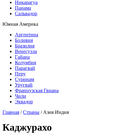
Никарагуа
Панама
Сальвадор
Южная Америка
Аргентина
Боливия
Бразилия
Венесуэла
Гайана
Колумбия
Парагвай
Перу
Суринам
Уругвай
Французская Гвиана
Чили
Эквадор
Главная
/
Страны
/
Азия
Индия
Каджурахо