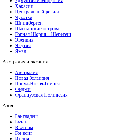
Удмуртия и Мордовия
Хакасия
Центральный регион
Чукотка
Шпицберген
Шантарские острова
Горная Шория – Шерегеш
Эвенкия
Якутия
Ямал
Австралия и океания
Австралия
Новая Зеландия
Папуа-Новая-Гвинея
Фиджи
Французская Полинезия
Азия
Бангладеш
Бутан
Вьетнам
Гонконг
Индия