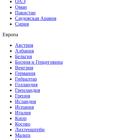
ОАЭ
Оман
Пакистан
Саудовская Аравия
Сирия
Европа
Австрия
Албания
Бельгия
Босния и Герцеговина
Венгрия
Германия
Гибралтар
Голландия
Гренландия
Греция
Исландия
Испания
Италия
Кипр
Косово
Лихтенштейн
Мальта