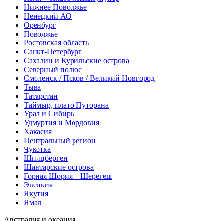
Нижнее Поволжье
Ненецкий АО
Оренбург
Поволжье
Ростовская область
Санкт-Петербург
Сахалин и Курильские острова
Северный полюс
Смоленск / Псков / Великий Новгород
Тыва
Татарстан
Таймыр, плато Путорана
Урал и Сибирь
Удмуртия и Мордовия
Хакасия
Центральный регион
Чукотка
Шпицберген
Шантарские острова
Горная Шория – Шерегеш
Эвенкия
Якутия
Ямал
Австралия и океания