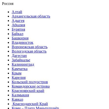
Россия
Алтай
Архангельская область
Адыгея
Абхазия
Бурятия
Байкал
Башкирия
Владивосток
Воронежская область
Вологодская область
Дагестан
Забайкалье
Калининград
Камчатка
Крым
Карелия
Кольский полуостров
Командорские острова
Красноярский край
Калмыкия
Кавказ
Краснодарский Край
Коми – Плато Маньпупунёр