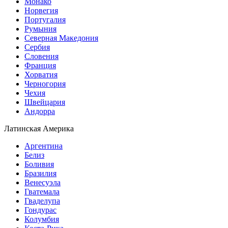
Монако
Норвегия
Португалия
Румыния
Северная Македония
Сербия
Словения
Франция
Хорватия
Черногория
Чехия
Швейцария
Андорра
Латинская Америка
Аргентина
Белиз
Боливия
Бразилия
Венесуэла
Гватемала
Гваделупа
Гондурас
Колумбия