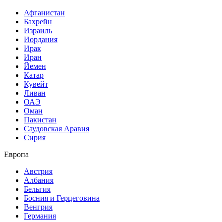
Афганистан
Бахрейн
Израиль
Иордания
Ирак
Иран
Йемен
Катар
Кувейт
Ливан
ОАЭ
Оман
Пакистан
Саудовская Аравия
Сирия
Европа
Австрия
Албания
Бельгия
Босния и Герцеговина
Венгрия
Германия