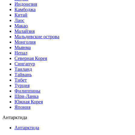
Индонезия
Камбоджа
Китай
Лаос
Макао
Малайзия
Мальдивские острова
Монголия
Мьянма
Непал
Северная Корея
Сингапур
Таиланд
Тайвань
Тибет
Турция
Филиппины
Шри-Ланка
Южная Корея
Япония
Антарктида
Антарктида