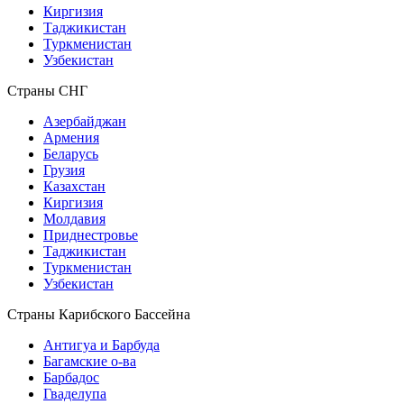
Киргизия
Таджикистан
Туркменистан
Узбекистан
Страны СНГ
Азербайджан
Армения
Беларусь
Грузия
Казахстан
Киргизия
Молдавия
Приднестровье
Таджикистан
Туркменистан
Узбекистан
Страны Карибского Бассейна
Антигуа и Барбуда
Багамские о-ва
Барбадос
Гваделупа