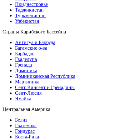
Приднестровье
Таджикистан
Туркменистан
Узбекистан
Страны Карибского Бассейна
Антигуа и Барбуда
Багамские о-ва
Барбадос
Гваделупа
Гренада
Доминика
Доминиканская Республика
Мартиника
Сент-Винсент и Гренадины
Сент-Люсия
Ямайка
Центральная Америка
Белиз
Гватемала
Гондурас
Коста-Рика