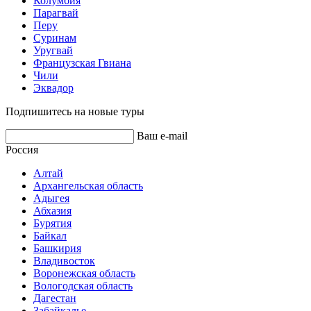
Колумбия
Парагвай
Перу
Суринам
Уругвай
Французская Гвиана
Чили
Эквадор
Подпишитесь на новые туры
Ваш e-mail
Россия
Алтай
Архангельская область
Адыгея
Абхазия
Бурятия
Байкал
Башкирия
Владивосток
Воронежская область
Вологодская область
Дагестан
Забайкалье