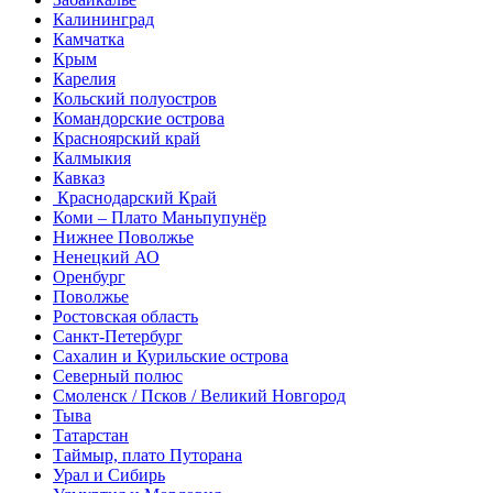
Калининград
Камчатка
Крым
Карелия
Кольский полуостров
Командорские острова
Красноярский край
Калмыкия
Кавказ
Краснодарский Край
Коми – Плато Маньпупунёр
Нижнее Поволжье
Ненецкий АО
Оренбург
Поволжье
Ростовская область
Санкт-Петербург
Сахалин и Курильские острова
Северный полюс
Смоленск / Псков / Великий Новгород
Тыва
Татарстан
Таймыр, плато Путорана
Урал и Сибирь