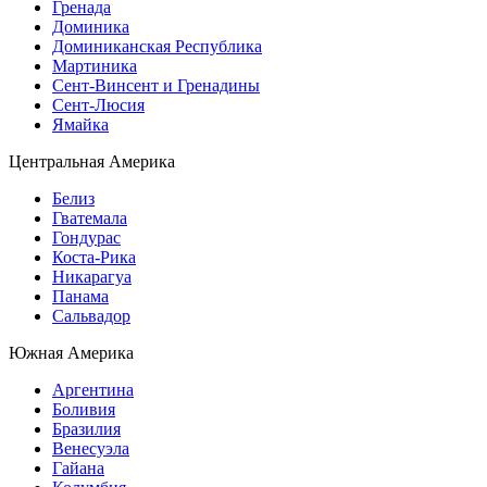
Гренада
Доминика
Доминиканская Республика
Мартиника
Сент-Винсент и Гренадины
Сент-Люсия
Ямайка
Центральная Америка
Белиз
Гватемала
Гондурас
Коста-Рика
Никарагуа
Панама
Сальвадор
Южная Америка
Аргентина
Боливия
Бразилия
Венесуэла
Гайана