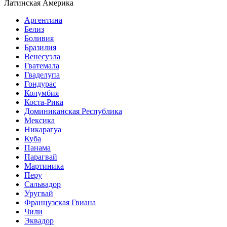
Латинская Америка
Аргентина
Белиз
Боливия
Бразилия
Венесуэла
Гватемала
Гваделупа
Гондурас
Колумбия
Коста-Рика
Доминиканская Республика
Мексика
Никарагуа
Куба
Панама
Парагвай
Мартиника
Перу
Сальвадор
Уругвай
Французская Гвиана
Чили
Эквадор