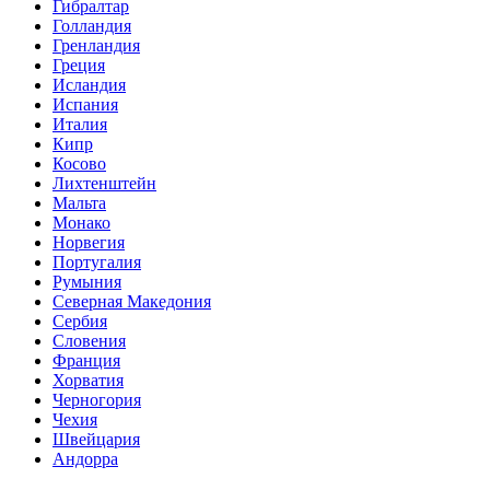
Гибралтар
Голландия
Гренландия
Греция
Исландия
Испания
Италия
Кипр
Косово
Лихтенштейн
Мальта
Монако
Норвегия
Португалия
Румыния
Северная Македония
Сербия
Словения
Франция
Хорватия
Черногория
Чехия
Швейцария
Андорра