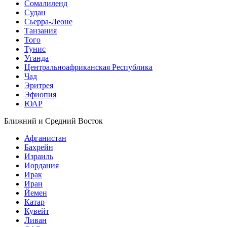
Сомалиленд
Судан
Сьерра-Леоне
Танзания
Того
Тунис
Уганда
Центральноафриканская Республика
Чад
Эритрея
Эфиопия
ЮАР
Ближний и Средний Восток
Афганистан
Бахрейн
Израиль
Иордания
Ирак
Иран
Йемен
Катар
Кувейт
Ливан