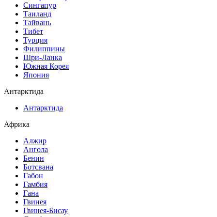
Сингапур
Таиланд
Тайвань
Тибет
Турция
Филиппины
Шри-Ланка
Южная Корея
Япония
Антарктида
Антарктида
Африка
Алжир
Ангола
Бенин
Ботсвана
Габон
Гамбия
Гана
Гвинея
Гвинея-Бисау