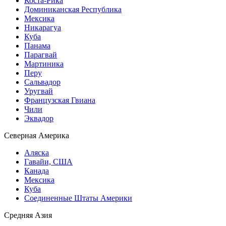
Коста-Рика
Доминиканская Республика
Мексика
Никарагуа
Куба
Панама
Парагвай
Мартиника
Перу
Сальвадор
Уругвай
Французская Гвиана
Чили
Эквадор
Северная Америка
Аляска
Гавайи, США
Канада
Мексика
Куба
Соединенные Штаты Америки
Средняя Азия