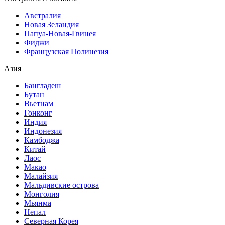
Австралия
Новая Зеландия
Папуа-Новая-Гвинея
Фиджи
Французская Полинезия
Азия
Бангладеш
Бутан
Вьетнам
Гонконг
Индия
Индонезия
Камбоджа
Китай
Лаос
Макао
Малайзия
Мальдивские острова
Монголия
Мьянма
Непал
Северная Корея