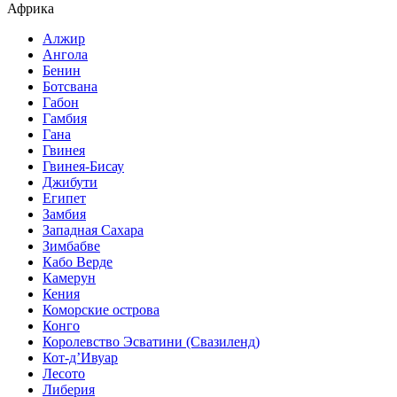
Африка
Алжир
Ангола
Бенин
Ботсвана
Габон
Гамбия
Гана
Гвинея
Гвинея-Бисау
Джибути
Египет
Замбия
Западная Сахара
Зимбабве
Кабо Верде
Камерун
Кения
Коморские острова
Конго
Королевство Эсватини (Свазиленд)
Кот-д’Ивуар
Лесото
Либерия