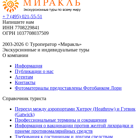
+ 7 (495) 021-55-51
Напишите нам
ИНН 7708229841
ОГРН 1037708037509
2003-2026 © Туроператор «Миракль»
Экскурсионные и индивидуальные туры
О компании
Информация
Публикации о нас
Агентам
Контакты
Фотоматериалы предоставлены Фотобанком Лори
Справочник туриста
Переезд между аэропортами Хитроу (Heathrow) и Гэтвик
(Gatwick)
Профессиональные термины и сокращения
Информация о вакцинации против желтой лихорадки и
приеме противомалярийных средств
Требования к гостиницам и другим средствам