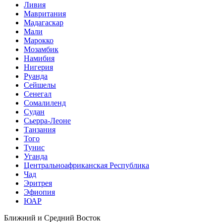
Ливия
Мавритания
Мадагаскар
Мали
Марокко
Мозамбик
Намибия
Нигерия
Руанда
Сейшелы
Сенегал
Сомалиленд
Судан
Сьерра-Леоне
Танзания
Того
Тунис
Уганда
Центральноафриканская Республика
Чад
Эритрея
Эфиопия
ЮАР
Ближний и Средний Восток