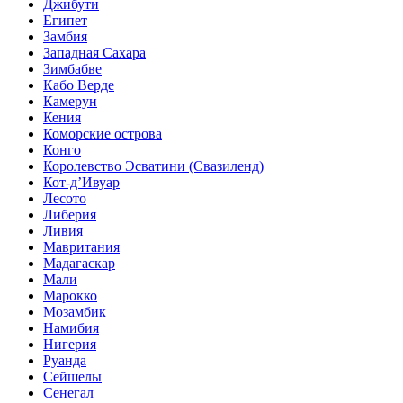
Джибути
Египет
Замбия
Западная Сахара
Зимбабве
Кабо Верде
Камерун
Кения
Коморские острова
Конго
Королевство Эсватини (Свазиленд)
Кот-д’Ивуар
Лесото
Либерия
Ливия
Мавритания
Мадагаскар
Мали
Марокко
Мозамбик
Намибия
Нигерия
Руанда
Сейшелы
Сенегал