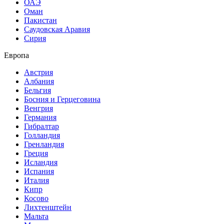
ОАЭ
Оман
Пакистан
Саудовская Аравия
Сирия
Европа
Австрия
Албания
Бельгия
Босния и Герцеговина
Венгрия
Германия
Гибралтар
Голландия
Гренландия
Греция
Исландия
Испания
Италия
Кипр
Косово
Лихтенштейн
Мальта