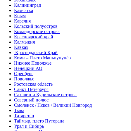
Калининград
Камчатка
Крым
Карелия
Кольский полуостров
Командорские острова
Красноярский край
Калмыкия
Кавказ
Краснодарский Край
Коми – Плато Маньпупунёр
Нижнее Поволжье
Ненецкий АО
Оренбург
Поволжье
Ростовская область
Санкт-Петербург
Сахалин и Курильские острова
Северный полюс
Смоленск / Псков / Великий Новгород
Тыва
Татарстан
Таймыр, плато Путорана
Урал и Сибирь