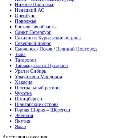
Нижнее Поволжье
Ненецкий АО
Оренбург
Поволжье
Ростовская область
Санкт-Петербург
Сахалин и Курильские острова
Северный полюс
Смоленск / Псков / Великий Новгород
Тыва
Татарстан
Таймыр, плато Путорана
Урал и Сибирь
Удмуртия и Мордовия
Хакасия
Центральный регион
Чукотка
Шпицберген
Шантарские острова
Горная Шория – Шерегеш
Эвенкия
Якутия
Ямал
Австралия и океания