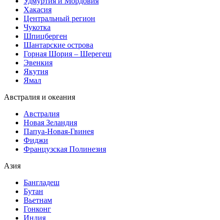
Удмуртия и Мордовия
Хакасия
Центральный регион
Чукотка
Шпицберген
Шантарские острова
Горная Шория – Шерегеш
Эвенкия
Якутия
Ямал
Австралия и океания
Австралия
Новая Зеландия
Папуа-Новая-Гвинея
Фиджи
Французская Полинезия
Азия
Бангладеш
Бутан
Вьетнам
Гонконг
Индия