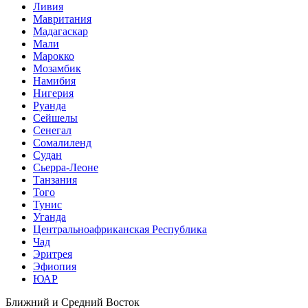
Ливия
Мавритания
Мадагаскар
Мали
Марокко
Мозамбик
Намибия
Нигерия
Руанда
Сейшелы
Сенегал
Сомалиленд
Судан
Сьерра-Леоне
Танзания
Того
Тунис
Уганда
Центральноафриканская Республика
Чад
Эритрея
Эфиопия
ЮАР
Ближний и Средний Восток