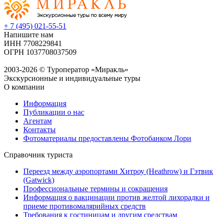
+ 7 (495) 021-55-51
Напишите нам
ИНН 7708229841
ОГРН 1037708037509
2003-2026 © Туроператор «Миракль»
Экскурсионные и индивидуальные туры
О компании
Информация
Публикации о нас
Агентам
Контакты
Фотоматериалы предоставлены Фотобанком Лори
Справочник туриста
Переезд между аэропортами Хитроу (Heathrow) и Гэтвик
(Gatwick)
Профессиональные термины и сокращения
Информация о вакцинации против желтой лихорадки и
приеме противомалярийных средств
Требования к гостиницам и другим средствам