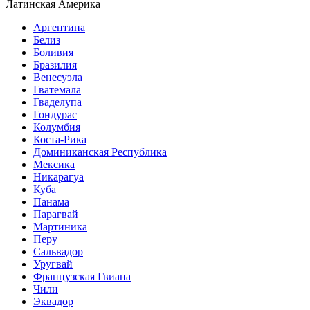
Латинская Америка
Аргентина
Белиз
Боливия
Бразилия
Венесуэла
Гватемала
Гваделупа
Гондурас
Колумбия
Коста-Рика
Доминиканская Республика
Мексика
Никарагуа
Куба
Панама
Парагвай
Мартиника
Перу
Сальвадор
Уругвай
Французская Гвиана
Чили
Эквадор