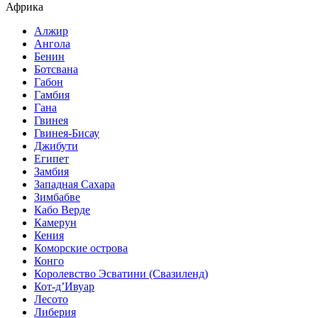
Африка
Алжир
Ангола
Бенин
Ботсвана
Габон
Гамбия
Гана
Гвинея
Гвинея-Бисау
Джибути
Египет
Замбия
Западная Сахара
Зимбабве
Кабо Верде
Камерун
Кения
Коморские острова
Конго
Королевство Эсватини (Свазиленд)
Кот-д’Ивуар
Лесото
Либерия