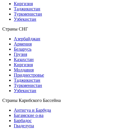
Киргизия
Таджикистан
Туркменистан
Узбекистан
Страны СНГ
Азербайджан
Армения
Беларусь
Грузия
Казахстан
Киргизия
Молдавия
Приднестровье
Таджикистан
Туркменистан
Узбекистан
Страны Карибского Бассейна
Антигуа и Барбуда
Багамские о-ва
Барбадос
Гваделупа