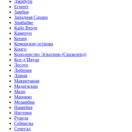
Джибути
Египет
Замбия
Западная Сахара
Зимбабве
Кабо Верде
Камерун
Кения
Коморские острова
Конго
Королевство Эсватини (Свазиленд)
Кот-д’Ивуар
Лесото
Либерия
Ливия
Мавритания
Мадагаскар
Мали
Марокко
Мозамбик
Намибия
Нигерия
Руанда
Сейшелы
Сенегал