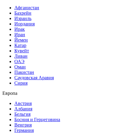
Афганистан
Бахрейн
Израиль
Иордания
Ирак
Иран
Йемен
Катар
Кувейт
Ливан
ОАЭ
Оман
Пакистан
Саудовская Аравия
Сирия
Европа
Австрия
Албания
Бельгия
Босния и Герцеговина
Венгрия
Германия