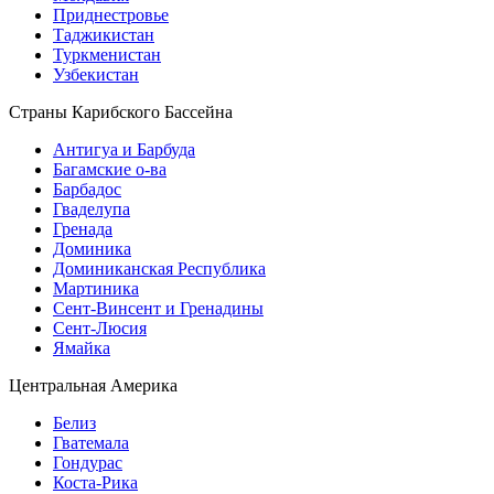
Приднестровье
Таджикистан
Туркменистан
Узбекистан
Страны Карибского Бассейна
Антигуа и Барбуда
Багамские о-ва
Барбадос
Гваделупа
Гренада
Доминика
Доминиканская Республика
Мартиника
Сент-Винсент и Гренадины
Сент-Люсия
Ямайка
Центральная Америка
Белиз
Гватемала
Гондурас
Коста-Рика