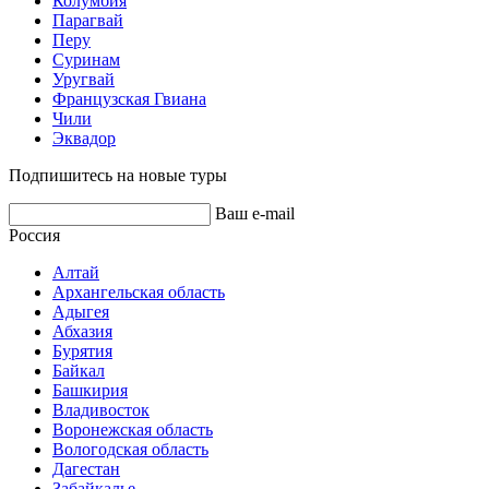
Колумбия
Парагвай
Перу
Суринам
Уругвай
Французская Гвиана
Чили
Эквадор
Подпишитесь на новые туры
Ваш e-mail
Россия
Алтай
Архангельская область
Адыгея
Абхазия
Бурятия
Байкал
Башкирия
Владивосток
Воронежская область
Вологодская область
Дагестан
Забайкалье