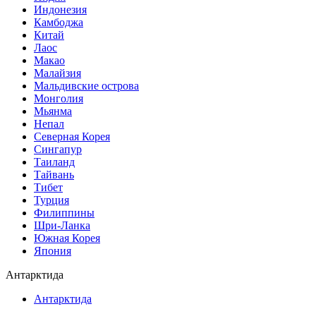
Индонезия
Камбоджа
Китай
Лаос
Макао
Малайзия
Мальдивские острова
Монголия
Мьянма
Непал
Северная Корея
Сингапур
Таиланд
Тайвань
Тибет
Турция
Филиппины
Шри-Ланка
Южная Корея
Япония
Антарктида
Антарктида