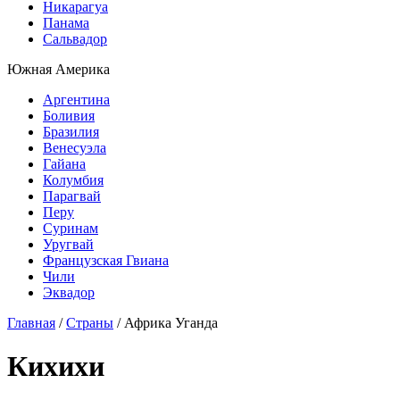
Никарагуа
Панама
Сальвадор
Южная Америка
Аргентина
Боливия
Бразилия
Венесуэла
Гайана
Колумбия
Парагвай
Перу
Суринам
Уругвай
Французская Гвиана
Чили
Эквадор
Главная
/
Страны
/
Африка
Уганда
Кихихи