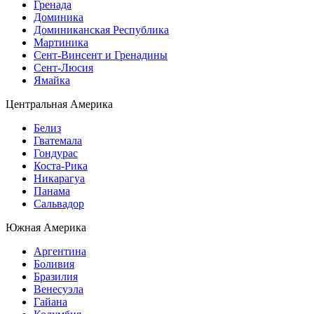
Гренада
Доминика
Доминиканская Республика
Мартиника
Сент-Винсент и Гренадины
Сент-Люсия
Ямайка
Центральная Америка
Белиз
Гватемала
Гондурас
Коста-Рика
Никарагуа
Панама
Сальвадор
Южная Америка
Аргентина
Боливия
Бразилия
Венесуэла
Гайана