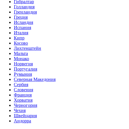
Гибралтар
Голландия
Гренландия
Греция
Исландия
Испания
Италия
Кипр
Косово
Лихтенштейн
Мальта
Монако
Норвегия
Португалия
Румыния
Северная Македония
Сербия
Словения
Франция
Хорватия
Черногория
Чехия
Швейцария
Андорра