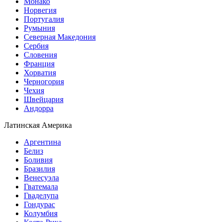
Монако
Норвегия
Португалия
Румыния
Северная Македония
Сербия
Словения
Франция
Хорватия
Черногория
Чехия
Швейцария
Андорра
Латинская Америка
Аргентина
Белиз
Боливия
Бразилия
Венесуэла
Гватемала
Гваделупа
Гондурас
Колумбия