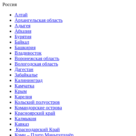
Россия
Алтай
Архангельская область
Адыгея
Абхазия
Бурятия
Байкал
Башкирия
Владивосток
Воронежская область
Вологодская область
Дагестан
Забайкалье
Калининград
Камчатка
Крым
Карелия
Кольский полуостров
Командорские острова
Красноярский край
Калмыкия
Кавказ
Краснодарский Край
Коми – Плато Маньпупунёр