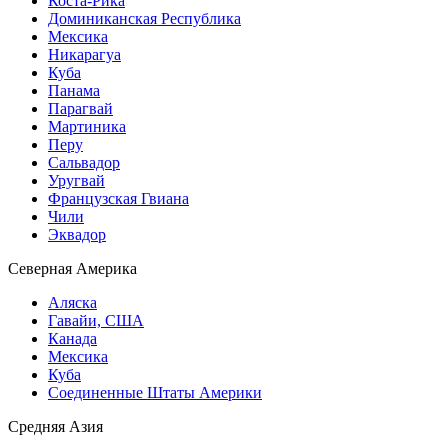
Коста-Рика
Доминиканская Республика
Мексика
Никарагуа
Куба
Панама
Парагвай
Мартиника
Перу
Сальвадор
Уругвай
Французская Гвиана
Чили
Эквадор
Северная Америка
Аляска
Гавайи, США
Канада
Мексика
Куба
Соединенные Штаты Америки
Средняя Азия