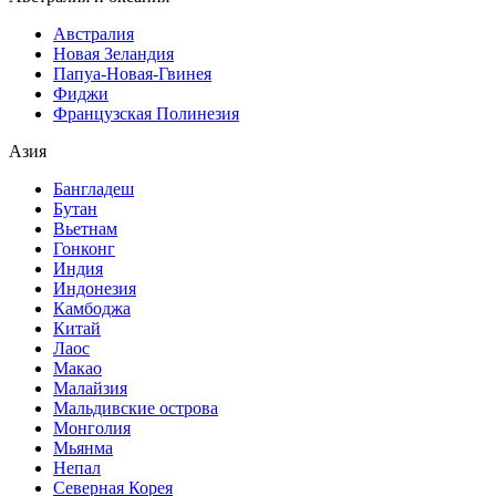
Австралия
Новая Зеландия
Папуа-Новая-Гвинея
Фиджи
Французская Полинезия
Азия
Бангладеш
Бутан
Вьетнам
Гонконг
Индия
Индонезия
Камбоджа
Китай
Лаос
Макао
Малайзия
Мальдивские острова
Монголия
Мьянма
Непал
Северная Корея