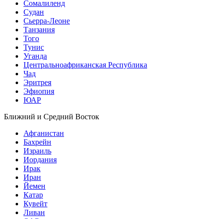
Сомалиленд
Судан
Сьерра-Леоне
Танзания
Того
Тунис
Уганда
Центральноафриканская Республика
Чад
Эритрея
Эфиопия
ЮАР
Ближний и Средний Восток
Афганистан
Бахрейн
Израиль
Иордания
Ирак
Иран
Йемен
Катар
Кувейт
Ливан