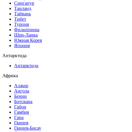
Сингапур
Таиланд
Тайвань
Тибет
Турция
Филиппины
Шри-Ланка
Южная Корея
Япония
Антарктида
Антарктида
Африка
Алжир
Ангола
Бенин
Ботсвана
Габон
Гамбия
Гана
Гвинея
Гвинея-Бисау