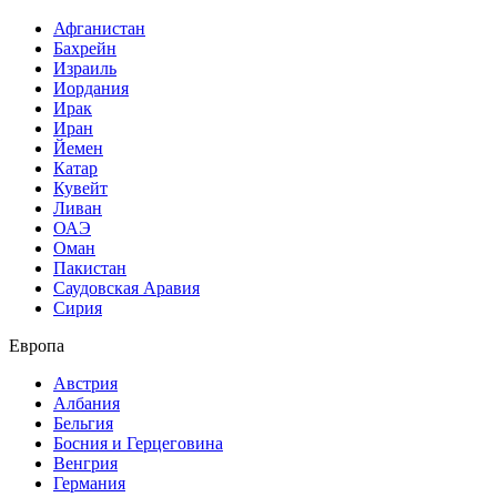
Афганистан
Бахрейн
Израиль
Иордания
Ирак
Иран
Йемен
Катар
Кувейт
Ливан
ОАЭ
Оман
Пакистан
Саудовская Аравия
Сирия
Европа
Австрия
Албания
Бельгия
Босния и Герцеговина
Венгрия
Германия