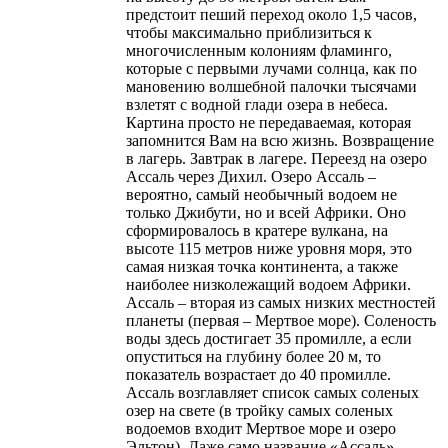
предстоит пеший переход около 1,5 часов,
чтобы максимально приблизиться к
многочисленным колониям фламинго,
которые с первыми лучами солнца, как по
мановению волшебной палочки тысячами
взлетят с водной глади озера в небеса.
Картина просто не передаваемая, которая
запомнится Вам на всю жизнь. Возвращение
в лагерь. Завтрак в лагере. Переезд на озеро
Ассаль через Дихил. Озеро Ассаль –
вероятно, самый необычный водоем не
только Джибути, но и всей Африки. Оно
сформировалось в кратере вулкана, на
высоте 115 метров ниже уровня моря, это
самая низкая точка континента, а также
наиболее низколежащий водоем Африки.
Ассаль – вторая из самых низких местностей
планеты (первая – Мертвое море). Соленость
воды здесь достигает 35 промилле, а если
опуститься на глубину более 20 м, то
показатель возрастает до 40 промилле.
Ассаль возглавляет список самых соленых
озер на свете (в тройку самых соленых
водоемов входит Мертвое море и озеро
Эльтон). Даже само название «Ассаль»