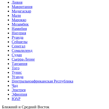
Ливия
Мавритания
Мадагаскар
Мали
Марокко
Мозамбик
Намибия
Нигерия
Руанда
Сейшелы
Сенегал
Сомалиленд
Судан
Сьерра-Леоне
Танзания
Того
Тунис
Уганда
Центральноафриканская Республика
Чад
Эритрея
Эфиопия
ЮАР
Ближний и Средний Восток