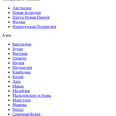
Австралия
Новая Зеландия
Папуа-Новая-Гвинея
Фиджи
Французская Полинезия
Азия
Бангладеш
Бутан
Вьетнам
Гонконг
Индия
Индонезия
Камбоджа
Китай
Лаос
Макао
Малайзия
Мальдивские острова
Монголия
Мьянма
Непал
Северная Корея