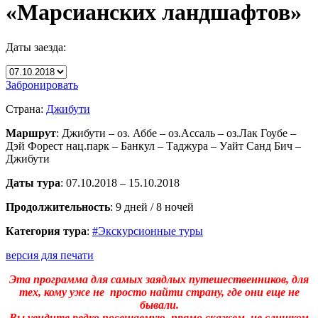
«Марсианских ландшафтов»
Даты заезда:
Забронировать
Страна:
Джибути
Маршрут
: Джибути – оз. Аббе – оз.Ассаль – оз.Лак Гоубе –
Дэй Форест нац.парк – Банкул – Таджура – Уайт Санд Бич –
Джибути
Даты тура
: 07.10.2018 – 15.10.2018
Продолжительность
: 9 дней / 8 ночей
Категория тура
:
#Экскурсионные туры
версия для печати
Эта программа для самых заядлых путешественников, для
тех, кому уже не просто найти страну, где они еще не
бывали.
Вы увидите редко посещаемую, прямо скажем, не слишком