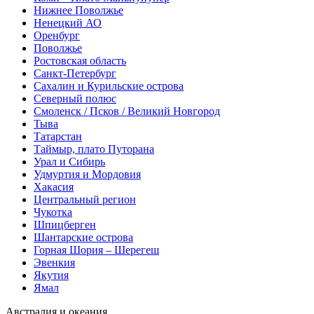
Нижнее Поволжье
Ненецкий АО
Оренбург
Поволжье
Ростовская область
Санкт-Петербург
Сахалин и Курильские острова
Северный полюс
Смоленск / Псков / Великий Новгород
Тыва
Татарстан
Таймыр, плато Путорана
Урал и Сибирь
Удмуртия и Мордовия
Хакасия
Центральный регион
Чукотка
Шпицберген
Шантарские острова
Горная Шория – Шерегеш
Эвенкия
Якутия
Ямал
Австралия и океания