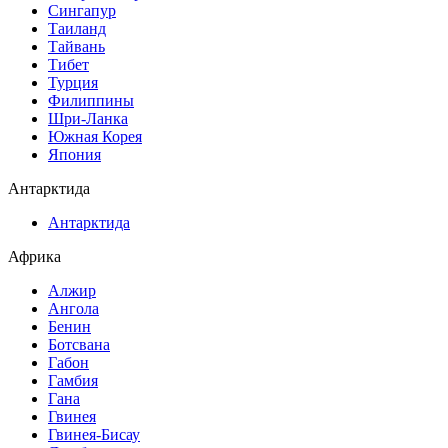
Сингапур
Таиланд
Тайвань
Тибет
Турция
Филиппины
Шри-Ланка
Южная Корея
Япония
Антарктида
Антарктида
Африка
Алжир
Ангола
Бенин
Ботсвана
Габон
Гамбия
Гана
Гвинея
Гвинея-Бисау