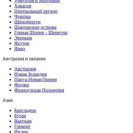
Удмуртия и Мордовия
Хакасия
Центральный регион
Чукотка
Шпицберген
Шантарские острова
Горная Шория – Шерегеш
Эвенкия
Якутия
Ямал
Австралия и океания
Австралия
Новая Зеландия
Папуа-Новая-Гвинея
Фиджи
Французская Полинезия
Азия
Бангладеш
Бутан
Вьетнам
Гонконг
Индия