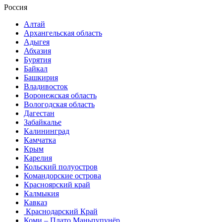
Россия
Алтай
Архангельская область
Адыгея
Абхазия
Бурятия
Байкал
Башкирия
Владивосток
Воронежская область
Вологодская область
Дагестан
Забайкалье
Калининград
Камчатка
Крым
Карелия
Кольский полуостров
Командорские острова
Красноярский край
Калмыкия
Кавказ
Краснодарский Край
Коми – Плато Маньпупунёр