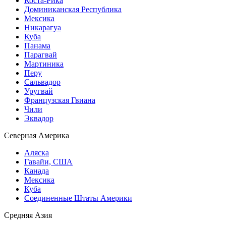
Коста-Рика
Доминиканская Республика
Мексика
Никарагуа
Куба
Панама
Парагвай
Мартиника
Перу
Сальвадор
Уругвай
Французская Гвиана
Чили
Эквадор
Северная Америка
Аляска
Гавайи, США
Канада
Мексика
Куба
Соединенные Штаты Америки
Средняя Азия