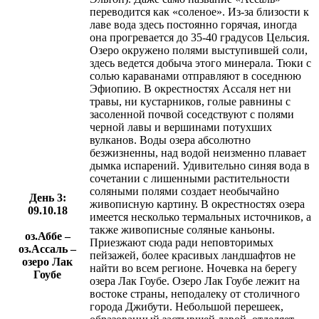
переводится как «соленое». Из-за близости к
лаве вода здесь постоянно горячая, иногда
она прогревается до 35-40 градусов Цельсия.
Озеро окружено полями выступившей соли,
здесь ведется добыча этого минерала. Тюки с
солью караванами отправляют в соседнюю
Эфиопию. В окрестностях Ассаля нет ни
травы, ни кустарников, голые равнины с
засоленной почвой соседствуют с полями
черной лавы и вершинами потухших
вулканов. Воды озера абсолютно
безжизненны, над водой неизменно плавает
дымка испарений. Удивительно синяя вода в
сочетании с лишенными растительности
соляными полями создает необычайно
День 3:
живописную картину. В окрестностях озера
09.10.18
имеется несколько термальных источников, а
также живописные соляные каньоны.
оз.Аббе –
Приезжают сюда ради неповторимых
оз.Ассаль –
пейзажей, более красивых ландшафтов не
озеро Лак
найти во всем регионе. Ночевка на берегу
Гоубе
озера Лак Гоубе. Озеро Лак Гоубе лежит на
востоке страны, неподалеку от столичного
города Джибути. Небольшой перешеек,