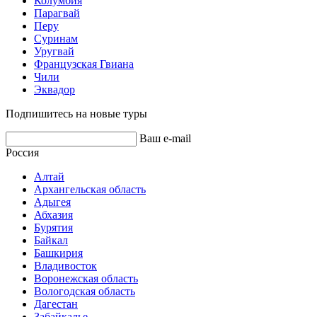
Колумбия
Парагвай
Перу
Суринам
Уругвай
Французская Гвиана
Чили
Эквадор
Подпишитесь на новые туры
Ваш e-mail
Россия
Алтай
Архангельская область
Адыгея
Абхазия
Бурятия
Байкал
Башкирия
Владивосток
Воронежская область
Вологодская область
Дагестан
Забайкалье