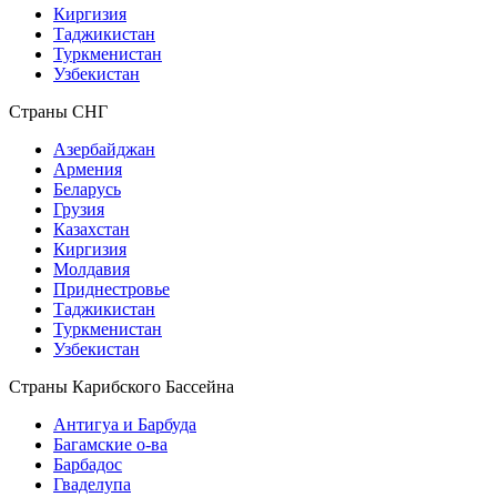
Киргизия
Таджикистан
Туркменистан
Узбекистан
Страны СНГ
Азербайджан
Армения
Беларусь
Грузия
Казахстан
Киргизия
Молдавия
Приднестровье
Таджикистан
Туркменистан
Узбекистан
Страны Карибского Бассейна
Антигуа и Барбуда
Багамские о-ва
Барбадос
Гваделупа