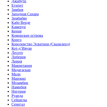
Джибути
Египет
Замбия
Западная Сахара
Зимбабве
Кабо Верде
Камерун
Кения
Коморские острова
Конго
Королевство Эсватини (Свазиленд)
Кот-д’Ивуар
Лесото
Либерия
Ливия
Мавритания
Мадагаскар
Мали
Марокко
Мозамбик
Намибия
Нигерия
Руанда
Сейшелы
Сенегал