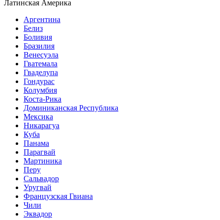
Латинская Америка
Аргентина
Белиз
Боливия
Бразилия
Венесуэла
Гватемала
Гваделупа
Гондурас
Колумбия
Коста-Рика
Доминиканская Республика
Мексика
Никарагуа
Куба
Панама
Парагвай
Мартиника
Перу
Сальвадор
Уругвай
Французская Гвиана
Чили
Эквадор