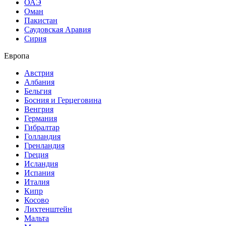
ОАЭ
Оман
Пакистан
Саудовская Аравия
Сирия
Европа
Австрия
Албания
Бельгия
Босния и Герцеговина
Венгрия
Германия
Гибралтар
Голландия
Гренландия
Греция
Исландия
Испания
Италия
Кипр
Косово
Лихтенштейн
Мальта