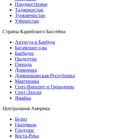
Приднестровье
Таджикистан
Туркменистан
Узбекистан
Страны Карибского Бассейна
Антигуа и Барбуда
Багамские о-ва
Барбадос
Гваделупа
Гренада
Доминика
Доминиканская Республика
Мартиника
Сент-Винсент и Гренадины
Сент-Люсия
Ямайка
Центральная Америка
Белиз
Гватемала
Гондурас
Коста-Рика