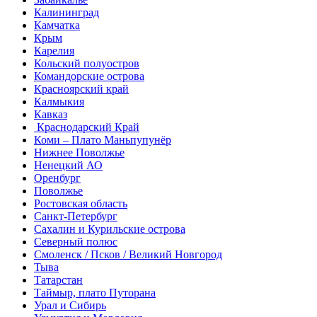
Калининград
Камчатка
Крым
Карелия
Кольский полуостров
Командорские острова
Красноярский край
Калмыкия
Кавказ
Краснодарский Край
Коми – Плато Маньпупунёр
Нижнее Поволжье
Ненецкий АО
Оренбург
Поволжье
Ростовская область
Санкт-Петербург
Сахалин и Курильские острова
Северный полюс
Смоленск / Псков / Великий Новгород
Тыва
Татарстан
Таймыр, плато Путорана
Урал и Сибирь