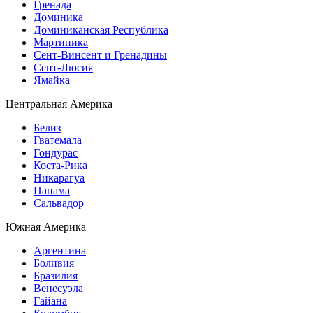
Гренада
Доминика
Доминиканская Республика
Мартиника
Сент-Винсент и Гренадины
Сент-Люсия
Ямайка
Центральная Америка
Белиз
Гватемала
Гондурас
Коста-Рика
Никарагуа
Панама
Сальвадор
Южная Америка
Аргентина
Боливия
Бразилия
Венесуэла
Гайана