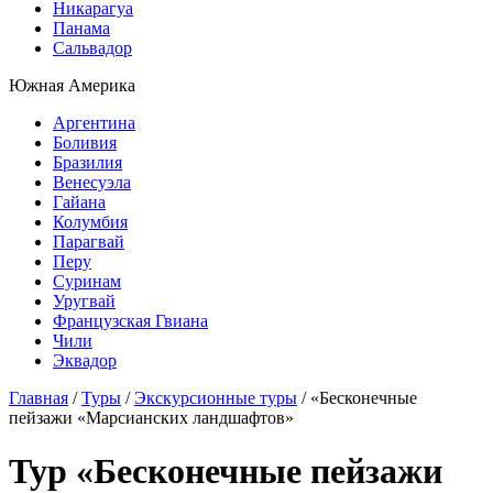
Никарагуа
Панама
Сальвадор
Южная Америка
Аргентина
Боливия
Бразилия
Венесуэла
Гайана
Колумбия
Парагвай
Перу
Суринам
Уругвай
Французская Гвиана
Чили
Эквадор
Главная
/
Туры
/
Экскурсионные туры
/
«Бесконечные
пейзажи «Марсианских ландшафтов»
Тур «Бесконечные пейзажи