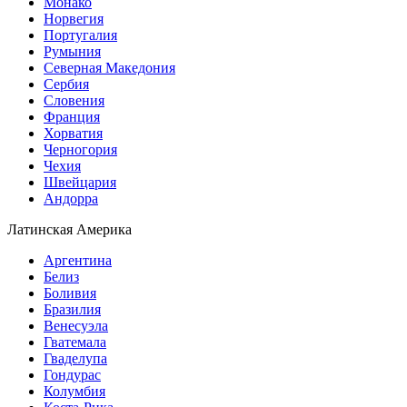
Монако
Норвегия
Португалия
Румыния
Северная Македония
Сербия
Словения
Франция
Хорватия
Черногория
Чехия
Швейцария
Андорра
Латинская Америка
Аргентина
Белиз
Боливия
Бразилия
Венесуэла
Гватемала
Гваделупа
Гондурас
Колумбия