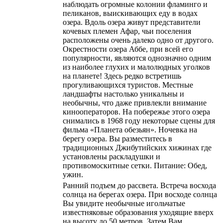
наблюдать огромные колонии фламинго и
пеликанов, выискивающих еду в водах
озера. Вдоль озера живут представители
кочевых племен Афар, чьи поселения
расположены очень далеко одно от другого.
Окрестности озера Аббе, при всей его
популярности, являются однозначно одним
из наиболее глухих и малолюдных уголков
на планете! Здесь редко встретишь
прогуливающихся туристов. Местные
ландшафты настолько уникальны и
необычны, что даже привлекли внимание
кинооператоров. На побережье этого озера
снимались в 1968 году некоторые сцены для
фильма «Планета обезьян». Ночевка на
берегу озера. Вы разместитесь в
традиционных Джибутийских хижинах где
установлены раскладушки и
противомоскитные сетки. Питание: Обед,
ужин.
Ранний подъем до рассвета. Встреча восхода
солнца на берегах озера. При восходе солнца
Вы увидите необычные игольчатые
известняковые образования уходящие вверх
на высоту до 50 метров. Затем Вам