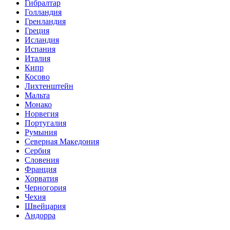
Гибралтар
Голландия
Гренландия
Греция
Исландия
Испания
Италия
Кипр
Косово
Лихтенштейн
Мальта
Монако
Норвегия
Португалия
Румыния
Северная Македония
Сербия
Словения
Франция
Хорватия
Черногория
Чехия
Швейцария
Андорра