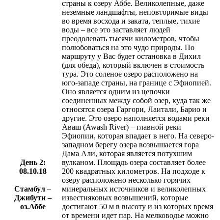
страны к озеру Аббе. Великолепные, даже
неземные ландшафты, неповторимые виды
во время восхода и заката, теплые, тихие
воды – все это заставляет людей
преодолевать тысячи километров, чтобы
полюбоваться на это чудо природы. По
маршруту у Вас будет остановка в Дихил
(для обеда), который включен в стоимость
тура. Это соленое озеро расположено на
юго-западе страны, на границе с Эфиопией.
Оно является одним из цепочки
соединенных между собой озер, куда так же
относятся озера Гаргори, Лаитали, Барио и
другие. Это озеро наполняется водами реки
Аваш (Awash River) – главной реки
Эфиопии, которая впадает в него. На северо-
западном берегу озера возвышается гора
Дама Али, которая является потухшим
День 2:
вулканом. Площадь озера составляет более
08.10.18
200 квадратных километров. На подходе к
озеру расположено несколько горячих
Стамбул –
минеральных источников и великолепных
Джибути –
известняковых возвышений, которые
оз.Аббе
достигают 50 м в высоту и из которых время
от времени идет пар. На мелководье можно