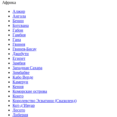
Африка
Алжир
Ангола
Бенин
Ботсвана
Габон
Гамбия
Гана
Гвинея
Гвинея-Бисау
Джибути
Египет
Замбия
Западная Сахара
Зимбабве
Кабо Верде
Камерун
Кения
Коморские острова
Конго
Королевство Эсватини (Свазиленд)
Кот-д’Ивуар
Лесото
Либерия