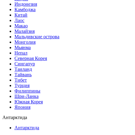
Индонезия
Камбоджа
Китай
Лаос
Макао
Малайзия
Мальдивские острова
Монголия
Мьянма
Непал
Северная Корея
Сингапур
Таиланд
Тайвань
Тибет
Турция
Филиппины
Шри-Ланка
Южная Корея
Япония
Антарктида
Антарктида