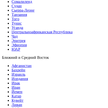
Сомалиленд
Судан
Сьерра-Леоне
Танзания
Того
Тунис
Уганда
Центральноафриканская Республика
Чад
Эритрея
Эфиопия
ЮАР
Ближний и Средний Восток
Афганистан
Бахрейн
Израиль
Иордания
Ирак
Иран
Йемен
Катар
Кувейт
Ливан