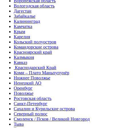
Воронежская область
Вологодская область
Дагестан
Забайкалье
Калининград
Камчатка
Крым
Карелия
Кольский полуостров
Командорские острова
Красноярский край
Калмыкия
Кавказ
Краснодарский Край
Коми – Плато Маньпупунёр
Нижнее Поволжье
Ненецкий АО
Оренбург
Поволжье
Ростовская область
Санкт-Петербург
Сахалин и Курильские острова
Северный полюс
Смоленск / Псков / Великий Новгород
Тыва