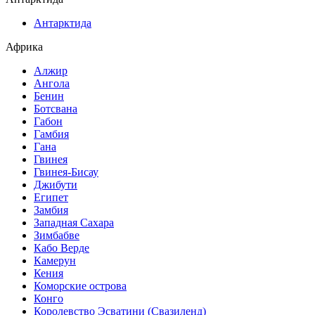
Антарктида
Африка
Алжир
Ангола
Бенин
Ботсвана
Габон
Гамбия
Гана
Гвинея
Гвинея-Бисау
Джибути
Египет
Замбия
Западная Сахара
Зимбабве
Кабо Верде
Камерун
Кения
Коморские острова
Конго
Королевство Эсватини (Свазиленд)