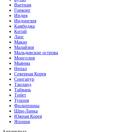
Вьетнам
Гонконг
Индия
Индонезия
Камбоджа
Китай
Лаос
Макао
Малайзия
Мальдивские острова
Монголия
Мьянма
Непал
Северная Корея
Сингапур
Таиланд
Тайвань
Тибет
Турция
Филиппины
Шри-Ланка
Южная Корея
Япония
Антарктида