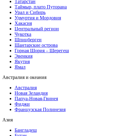
Татарстан
Таймыр, плато Путорана
Урал и Сибирь
Удмуртия и Мордовия
Хакасия
Центральный регион
Чукотка
Шпицберген
Шантарские острова
Горная Шория – Шерегеш
Эвенкия
Якутия
Ямал
Австралия и океания
Австралия
Новая Зеландия
Папуа-Новая-Гвинея
Фиджи
Французская Полинезия
Азия
Бангладеш
Бутан