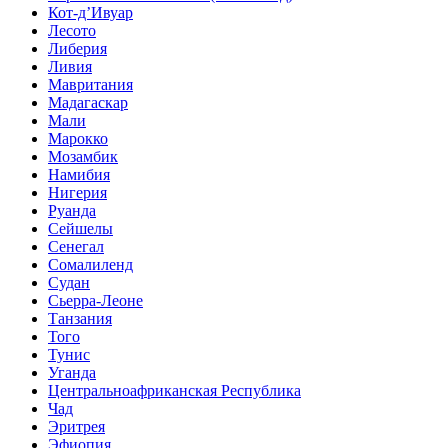
Кот-д’Ивуар
Лесото
Либерия
Ливия
Мавритания
Мадагаскар
Мали
Марокко
Мозамбик
Намибия
Нигерия
Руанда
Сейшелы
Сенегал
Сомалиленд
Судан
Сьерра-Леоне
Танзания
Того
Тунис
Уганда
Центральноафриканская Республика
Чад
Эритрея
Эфиопия