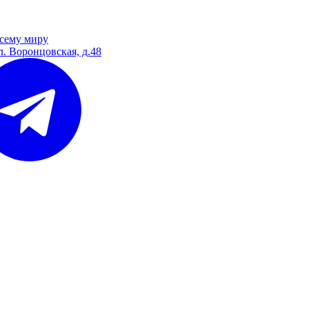
сему миру
л. Воронцовская, д.48