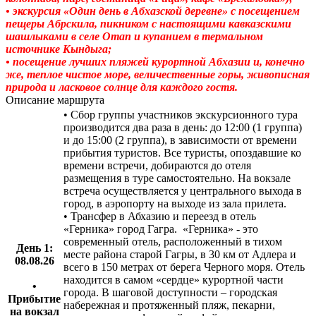
• экскурсия «Один день в Абхазской деревне» с посещением
пещеры Абрскила, пикником с настоящими кавказскими
шашлыками в селе Отап и купанием в термальном
источнике Кындыга;
• посещение лучших пляжей курортной Абхазии и, конечно
же, теплое чистое море, величественные горы, живописная
природа и ласковое солнце для каждого гостя.
Описание маршрута
• Сбор группы участников экскурсионного тура
производится два раза в день: до 12:00 (1 группа)
и до 15:00 (2 группа), в зависимости от времени
прибытия туристов. Все туристы, опоздавшие ко
времени встречи, добираются до отеля
размещения в туре самостоятельно. На вокзале
встреча осуществляется у центрального выхода в
город, в аэропорту на выходе из зала прилета.
• Трансфер в Абхазию и переезд в отель
«Герника» город Гагра. «Герника» - это
современный отель, расположенный в тихом
День 1:
месте района старой Гагры, в 30 км от Адлера и
08.08.26
всего в 150 метрах от берега Черного моря. Отель
находится в самом «сердце» курортной части
•
города. В шаговой доступности – городская
Прибытие
набережная и протяженный пляж, пекарни,
на вокзал