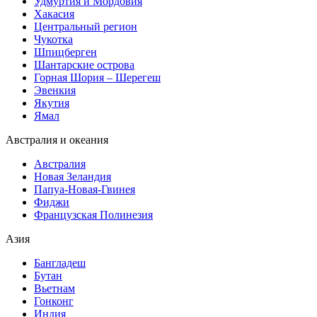
Удмуртия и Мордовия
Хакасия
Центральный регион
Чукотка
Шпицберген
Шантарские острова
Горная Шория – Шерегеш
Эвенкия
Якутия
Ямал
Австралия и океания
Австралия
Новая Зеландия
Папуа-Новая-Гвинея
Фиджи
Французская Полинезия
Азия
Бангладеш
Бутан
Вьетнам
Гонконг
Индия