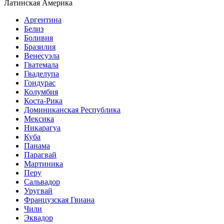
Латинская Америка
Аргентина
Белиз
Боливия
Бразилия
Венесуэла
Гватемала
Гваделупа
Гондурас
Колумбия
Коста-Рика
Доминиканская Республика
Мексика
Никарагуа
Куба
Панама
Парагвай
Мартиника
Перу
Сальвадор
Уругвай
Французская Гвиана
Чили
Эквадор