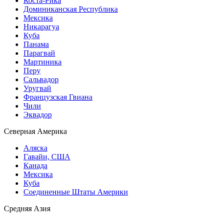
Коста-Рика
Доминиканская Республика
Мексика
Никарагуа
Куба
Панама
Парагвай
Мартиника
Перу
Сальвадор
Уругвай
Французская Гвиана
Чили
Эквадор
Северная Америка
Аляска
Гавайи, США
Канада
Мексика
Куба
Соединенные Штаты Америки
Средняя Азия