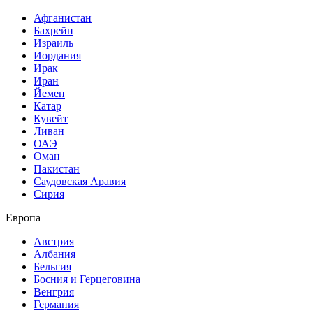
Афганистан
Бахрейн
Израиль
Иордания
Ирак
Иран
Йемен
Катар
Кувейт
Ливан
ОАЭ
Оман
Пакистан
Саудовская Аравия
Сирия
Европа
Австрия
Албания
Бельгия
Босния и Герцеговина
Венгрия
Германия