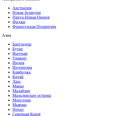
Австралия
Новая Зеландия
Папуа-Новая-Гвинея
Фиджи
Французская Полинезия
Азия
Бангладеш
Бутан
Вьетнам
Гонконг
Индия
Индонезия
Камбоджа
Китай
Лаос
Макао
Малайзия
Мальдивские острова
Монголия
Мьянма
Непал
Северная Корея