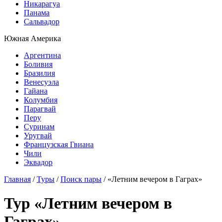
Никарагуа
Панама
Сальвадор
Южная Америка
Аргентина
Боливия
Бразилия
Венесуэла
Гайана
Колумбия
Парагвай
Перу
Суринам
Уругвай
Французская Гвиана
Чили
Эквадор
Главная
/
Туры
/
Поиск пары
/
«Летним вечером в Гаграх»
Тур «Летним вечером в
Гаграх»