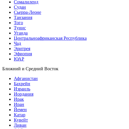
Сомалиленд
Судан
Сьерра-Леоне
Танзания
Того
Тунис
Уганда
Центральноафриканская Республика
Чад
Эритрея
Эфиопия
ЮАР
Ближний и Средний Восток
Афганистан
Бахрейн
Израиль
Иордания
Ирак
Иран
Йемен
Катар
Кувейт
Ливан