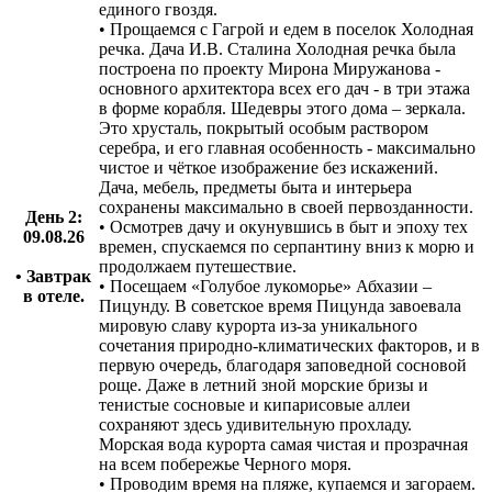
единого гвоздя.
• Прощаемся с Гагрой и едем в поселок Холодная
речка. Дача И.В. Сталина Холодная речка была
построена по проекту Мирона Миружанова -
основного архитектора всех его дач - в три этажа
в форме корабля. Шедевры этого дома – зеркала.
Это хрусталь, покрытый особым раствором
серебра, и его главная особенность - максимально
чистое и чёткое изображение без искажений.
Дача, мебель, предметы быта и интерьера
сохранены максимально в своей первозданности.
День 2:
• Осмотрев дачу и окунувшись в быт и эпоху тех
09.08.26
времен, спускаемся по серпантину вниз к морю и
продолжаем путешествие.
• Завтрак
• Посещаем «Голубое лукоморье» Абхазии –
в отеле.
Пицунду. В советское время Пицунда завоевала
мировую славу курорта из-за уникального
сочетания природно-климатических факторов, и в
первую очередь, благодаря заповедной сосновой
роще. Даже в летний зной морские бризы и
тенистые сосновые и кипарисовые аллеи
сохраняют здесь удивительную прохладу.
Морская вода курорта самая чистая и прозрачная
на всем побережье Черного моря.
• Проводим время на пляже, купаемся и загораем.