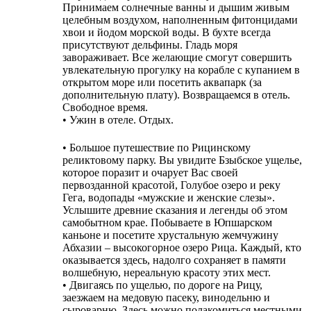
Принимаем солнечные ванны и дышим живым
целебным воздухом, наполненным фитонцидами
хвои и йодом морской воды. В бухте всегда
присутствуют дельфины. Гладь моря
завораживает. Все желающие смогут совершить
увлекательную прогулку на корабле с купанием в
открытом море или посетить аквапарк (за
дополнительную плату). Возвращаемся в отель.
Свободное время.
• Ужин в отеле. Отдых.
• Большое путешествие по Рицинскому
реликтовому парку. Вы увидите Бзыбское ущелье,
которое поразит и очарует Вас своей
первозданной красотой, Голубое озеро и реку
Гега, водопады «мужские и женские слезы».
Услышите древние сказания и легенды об этом
самобытном крае. Побываете в Юпшарском
каньоне и посетите хрустальную жемчужину
Абхазии – высокогорное озеро Рица. Каждый, кто
оказывается здесь, надолго сохраняет в памяти
волшебную, нереальную красоту этих мест.
• Двигаясь по ущелью, по дороге на Рицу,
заезжаем на медовую пасеку, винодельню и
сыроварню. Здесь можно полакомиться местными