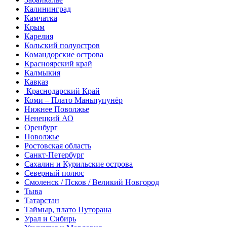
Калининград
Камчатка
Крым
Карелия
Кольский полуостров
Командорские острова
Красноярский край
Калмыкия
Кавказ
Краснодарский Край
Коми – Плато Маньпупунёр
Нижнее Поволжье
Ненецкий АО
Оренбург
Поволжье
Ростовская область
Санкт-Петербург
Сахалин и Курильские острова
Северный полюс
Смоленск / Псков / Великий Новгород
Тыва
Татарстан
Таймыр, плато Путорана
Урал и Сибирь