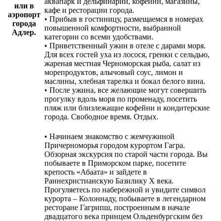
аквапарк и дельфинарий, кофейни, магазины,
или в
кафе и ресторации города.
аэропорт
• Прибыв в гостиницу, размещаемся в номерах
города
повышенной комфортности, выбранной
Адлер.
категории со всеми удобствами.
• Приветственный ужин в отеле с дарами моря.
Для всех гостей уха из лосося, гренки с сельдью,
жареная местная Черноморская рыба, салат из
морепродуктов, алычовый соус, лимон и
маслины, хлебная тарелка и бокал белого вина.
• После ужина, все желающие могут совершить
прогулку вдоль моря по променаду, посетить
пляж или близлежащие кофейни и кондитерские
города. Свободное время. Отдых.
• Начинаем знакомство с жемчужиной
Причерноморья городом курортом Гагра.
Обзорная экскурсия по старой части города. Вы
побываете в Приморском парке, посетите
крепость «Абаата» и зайдете в
Раннехристианскую Базилику Х века.
Прогуляетесь по набережной и увидите символ
курорта – Колоннаду, побываете в легендарном
ресторане Гагрипш, построенным в начале
двадцатого века принцем Ольденбургским без