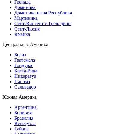
Гренада
Доминика
Доминиканская Республика
Мартиника
Сент-Винсент и Гренадины
Сент-Люсия
Ямайка
Центральная Америка
Белиз
Гватемала
Гондурас
Коста-Рика
Никарагуа
Панама
Сальвадор
Южная Америка
Аргентина
Боливия
Бразилия
Венесуэла
Гайана