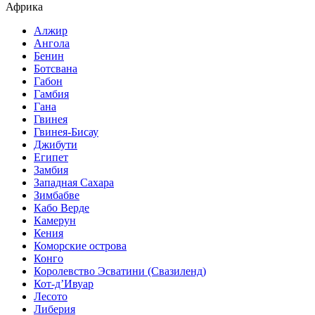
Африка
Алжир
Ангола
Бенин
Ботсвана
Габон
Гамбия
Гана
Гвинея
Гвинея-Бисау
Джибути
Египет
Замбия
Западная Сахара
Зимбабве
Кабо Верде
Камерун
Кения
Коморские острова
Конго
Королевство Эсватини (Свазиленд)
Кот-д’Ивуар
Лесото
Либерия