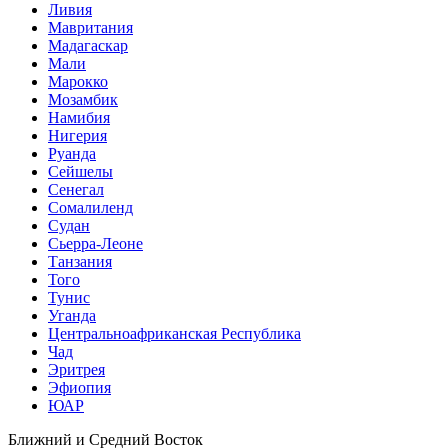
Ливия
Мавритания
Мадагаскар
Мали
Марокко
Мозамбик
Намибия
Нигерия
Руанда
Сейшелы
Сенегал
Сомалиленд
Судан
Сьерра-Леоне
Танзания
Того
Тунис
Уганда
Центральноафриканская Республика
Чад
Эритрея
Эфиопия
ЮАР
Ближний и Средний Восток