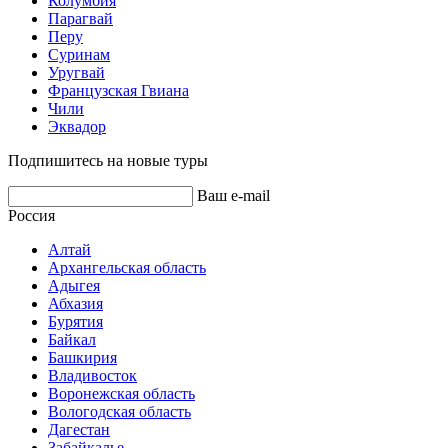
Колумбия
Парагвай
Перу
Суринам
Уругвай
Французская Гвиана
Чили
Эквадор
Подпишитесь на новые туры
Ваш e-mail
Россия
Алтай
Архангельская область
Адыгея
Абхазия
Бурятия
Байкал
Башкирия
Владивосток
Воронежская область
Вологодская область
Дагестан
Забайкалье