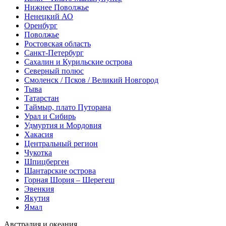
Нижнее Поволжье
Ненецкий АО
Оренбург
Поволжье
Ростовская область
Санкт-Петербург
Сахалин и Курильские острова
Северный полюс
Смоленск / Псков / Великий Новгород
Тыва
Татарстан
Таймыр, плато Путорана
Урал и Сибирь
Удмуртия и Мордовия
Хакасия
Центральный регион
Чукотка
Шпицберген
Шантарские острова
Горная Шория – Шерегеш
Эвенкия
Якутия
Ямал
Австралия и океания