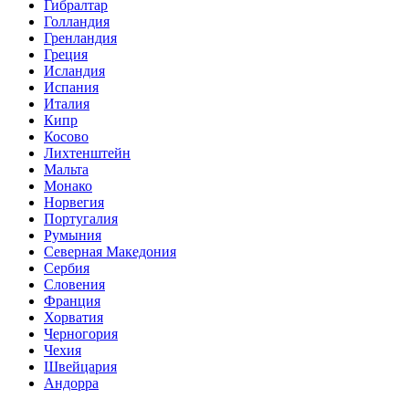
Гибралтар
Голландия
Гренландия
Греция
Исландия
Испания
Италия
Кипр
Косово
Лихтенштейн
Мальта
Монако
Норвегия
Португалия
Румыния
Северная Македония
Сербия
Словения
Франция
Хорватия
Черногория
Чехия
Швейцария
Андорра