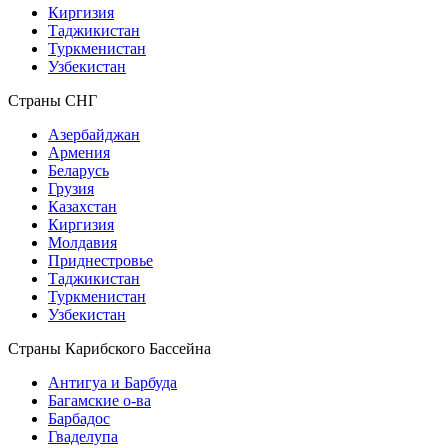
Киргизия
Таджикистан
Туркменистан
Узбекистан
Страны СНГ
Азербайджан
Армения
Беларусь
Грузия
Казахстан
Киргизия
Молдавия
Приднестровье
Таджикистан
Туркменистан
Узбекистан
Страны Карибского Бассейна
Антигуа и Барбуда
Багамские о-ва
Барбадос
Гваделупа