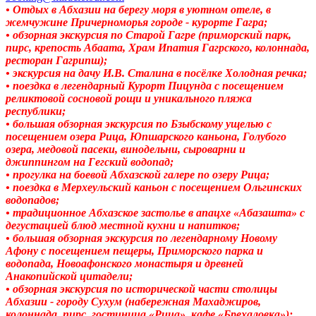
• Отдых в Абхазии на берегу моря в уютном отеле, в
жемчужине Причерноморья городе - курорте Гагра;
• обзорная экскурсия по Старой Гагре (приморский парк,
пирс, крепость Абаата, Храм Ипатия Гагрского, колоннада,
ресторан Гагрипш);
• экскурсия на дачу И.В. Сталина в посёлке Холодная речка;
• поездка в легендарный Курорт Пицунда с посещением
реликтовой сосновой рощи и уникального пляжа
республики;
• большая обзорная экскурсия по Бзыбскому ущелью с
посещением озера Рица, Юпшарского каньона, Голубого
озера, медовой пасеки, винодельни, сыроварни и
джиппингом на Гегский водопад;
• прогулка на боевой Абхазской галере по озеру Рица;
• поездка в Мерхеульский каньон с посещением Ольгинских
водопадов;
• традиционное Абхазское застолье в апацхе «Абазашта» с
дегустацией блюд местной кухни и напитков;
• большая обзорная экскурсия по легендарному Новому
Афону с посещением пещеры, Приморского парка и
водопада, Новоафонского монастыря и древней
Анакопийской цитадели;
• обзорная экскурсия по исторической части столицы
Абхазии - городу Сухум (набережная Махаджиров,
колоннада, пирс, гостиница «Рица», кафе «Брехаловка»);