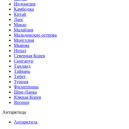
Индонезия
Камбоджа
Китай
Лаос
Макао
Малайзия
Мальдивские острова
Монголия
Мьянма
Непал
Северная Корея
Сингапур
Таиланд
Тайвань
Тибет
Турция
Филиппины
Шри-Ланка
Южная Корея
Япония
Антарктида
Антарктида