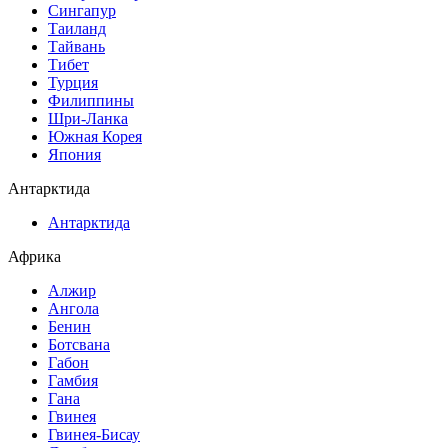
Сингапур
Таиланд
Тайвань
Тибет
Турция
Филиппины
Шри-Ланка
Южная Корея
Япония
Антарктида
Антарктида
Африка
Алжир
Ангола
Бенин
Ботсвана
Габон
Гамбия
Гана
Гвинея
Гвинея-Бисау