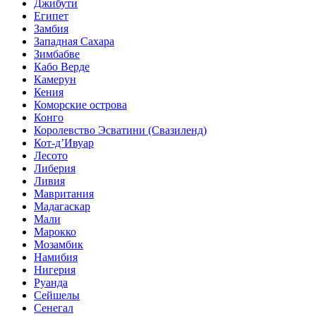
Джибути
Египет
Замбия
Западная Сахара
Зимбабве
Кабо Верде
Камерун
Кения
Коморские острова
Конго
Королевство Эсватини (Свазиленд)
Кот-д’Ивуар
Лесото
Либерия
Ливия
Мавритания
Мадагаскар
Мали
Марокко
Мозамбик
Намибия
Нигерия
Руанда
Сейшелы
Сенегал