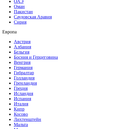
ОАЭ
Оман
Пакистан
Саудовская Аравия
Сирия
Европа
Австрия
Албания
Бельгия
Босния и Герцеговина
Венгрия
Германия
Гибралтар
Голландия
Гренландия
Греция
Исландия
Испания
Италия
Кипр
Косово
Лихтенштейн
Мальта