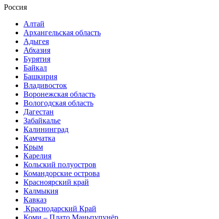
Россия
Алтай
Архангельская область
Адыгея
Абхазия
Бурятия
Байкал
Башкирия
Владивосток
Воронежская область
Вологодская область
Дагестан
Забайкалье
Калининград
Камчатка
Крым
Карелия
Кольский полуостров
Командорские острова
Красноярский край
Калмыкия
Кавказ
Краснодарский Край
Коми – Плато Маньпупунёр