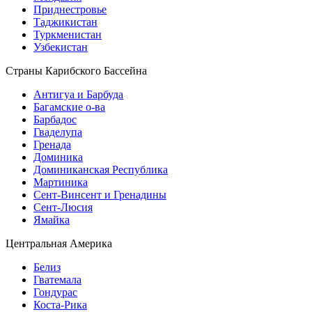
Приднестровье
Таджикистан
Туркменистан
Узбекистан
Страны Карибского Бассейна
Антигуа и Барбуда
Багамские о-ва
Барбадос
Гваделупа
Гренада
Доминика
Доминиканская Республика
Мартиника
Сент-Винсент и Гренадины
Сент-Люсия
Ямайка
Центральная Америка
Белиз
Гватемала
Гондурас
Коста-Рика