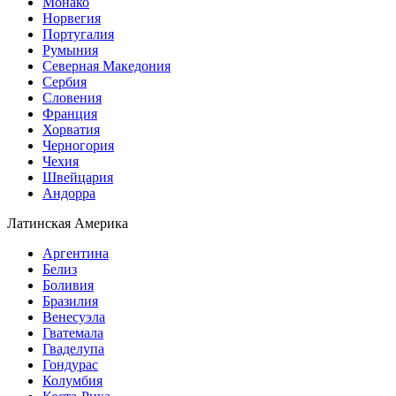
Монако
Норвегия
Португалия
Румыния
Северная Македония
Сербия
Словения
Франция
Хорватия
Черногория
Чехия
Швейцария
Андорра
Латинская Америка
Аргентина
Белиз
Боливия
Бразилия
Венесуэла
Гватемала
Гваделупа
Гондурас
Колумбия