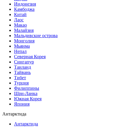
Индонезия
Камбоджа
Китай
Лаос
Макао
Малайзия
Мальдивские острова
Монголия
Мьянма
Непал
Северная Корея
Сингапур
Таиланд
Тайвань
Тибет
Турция
Филиппины
Шри-Ланка
Южная Корея
Япония
Антарктида
Антарктида