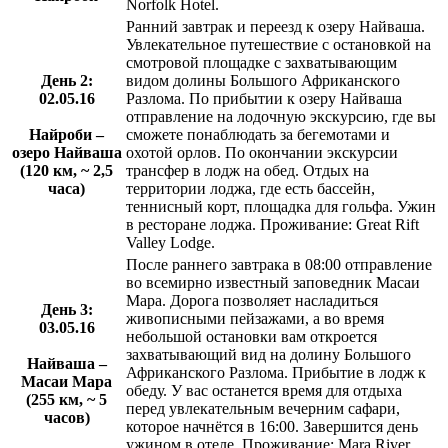
Norfolk Hotel.
Ранний завтрак и переезд к озеру Найваша.
Увлекательное путешествие с остановкой на
смотровой площадке с захватывающим
День 2:
видом долины Большого Африканского
02.05.16
Разлома. По прибытии к озеру Найваша
отправление на лодочную экскурсию, где вы
Найроби –
сможете понаблюдать за бегемотами и
озеро Найваша
охотой орлов. По окончании экскурсии
(120 км, ~ 2,5
трансфер в лодж на обед. Отдых на
часа)
территории лоджа, где есть бассейн,
теннисный корт, площадка для гольфа. Ужин
в ресторане лоджа. Проживание: Great Rift
Valley Lodge.
После раннего завтрака в 08:00 отправление
во всемирно известный заповедник Масаи
Мара. Дорога позволяет насладиться
День 3:
живописными пейзажами, а во время
03.05.16
небольшой остановки вам откроется
захватывающий вид на долину Большого
Найваша –
Африканского Разлома. Прибытие в лодж к
Масаи Мара
обеду. У вас останется время для отдыха
(255 км, ~ 5
перед увлекательным вечерним сафари,
часов)
которое начнётся в 16:00. Завершится день
ужином в отеле. Проживание: Mara River