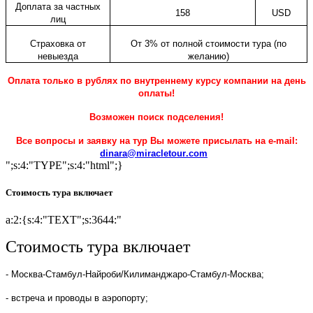
Доплата за частных
158
USD
лиц
Страховка от
От 3% от полной стоимости тура (по
невыезда
желанию)
Оплата только в рублях по внутреннему курсу компании на день
оплаты!
Возможен поиск подселения!
Все вопросы и заявку на тур Вы можете присылать на
e
-
mail
:
dinara
@
miracletour
.
com
";s:4:"TYPE";s:4:"html";}
Стоимость тура включает
a:2:{s:4:"TEXT";s:3644:"
Стоимость тура включает
- Москва-Стамбул-Найроби/Килиманджаро-Стамбул-Москва;
- встреча и проводы в аэропорту;