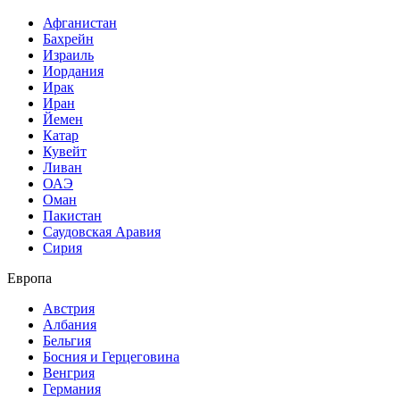
Афганистан
Бахрейн
Израиль
Иордания
Ирак
Иран
Йемен
Катар
Кувейт
Ливан
ОАЭ
Оман
Пакистан
Саудовская Аравия
Сирия
Европа
Австрия
Албания
Бельгия
Босния и Герцеговина
Венгрия
Германия