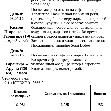
Sopa Lodge.
После завтрака отъезд на сафари в парк
День 8:
Тарангире. Парк назван по имени реки,
08.05.16
протекающей по северу парка и впадающей
в озеро Бурунги. На её берегах обитает
Кратер
большое количество слонов, антилоп гну,
Нгоронгоро –
куду, импал, жирафов и зебр. Во время
Тарангире (170
сафари предоставляется упакованный обед.
км, ~ 3 часа)
Заселение в лодж и ужин в ресторане лоджа.
Проживание: Tarangire Sopa Lodge
День 9:
09.05.16
После завтрака сафари в парке Тарангире.
Во время сафари предоставляется
Тарангире –
упакованный обед. Трансфер в аэропорт
Аруша (130
Килиманджаро, вылет домой.
км, ~ 2 часа
Стоимость тура
a:2:{s:4:"TEXT";s:7666:"
Вариант
Стоимость на 1 человека
Валюта
размещения
½
DBL
3 085
USD