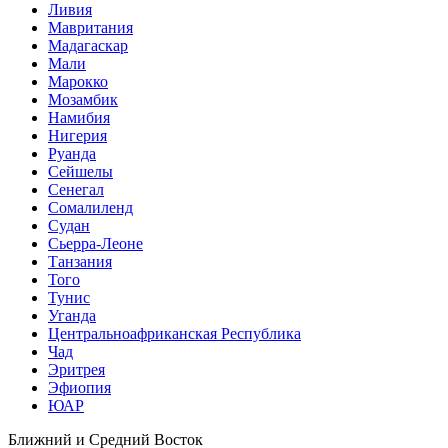
Ливия
Мавритания
Мадагаскар
Мали
Марокко
Мозамбик
Намибия
Нигерия
Руанда
Сейшелы
Сенегал
Сомалиленд
Судан
Сьерра-Леоне
Танзания
Того
Тунис
Уганда
Центральноафриканская Республика
Чад
Эритрея
Эфиопия
ЮАР
Ближний и Средний Восток