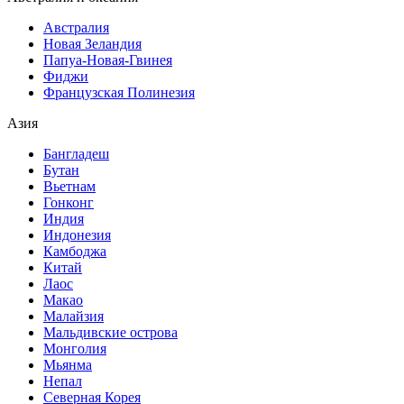
Австралия
Новая Зеландия
Папуа-Новая-Гвинея
Фиджи
Французская Полинезия
Азия
Бангладеш
Бутан
Вьетнам
Гонконг
Индия
Индонезия
Камбоджа
Китай
Лаос
Макао
Малайзия
Мальдивские острова
Монголия
Мьянма
Непал
Северная Корея