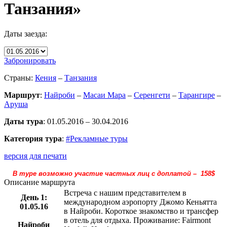
Танзания»
Даты заезда:
Забронировать
Страны:
Кения
–
Танзания
Маршрут
:
Найроби
–
Масаи Мара
–
Серенгети
–
Тарангире
–
Аруша
Даты тура
: 01.05.2016 – 30.04.2016
Категория тура
:
#Рекламные туры
версия для печати
В туре возможно участие частных лиц с доплатой – 158$
Описание маршрута
Встреча с нашим представителем в
День 1:
международном аэропорту Джомо Кеньятта
01.05.16
в Найроби. Короткое знакомство и трансфер
в отель для отдыха. Проживание: Fairmont
Найроби