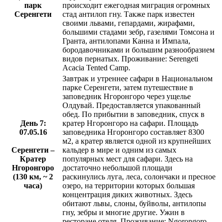
парк
происходит ежегодная миграция огромных
Серенгети
стад антилоп гну. Также парк известен
своими львами, гепардами, жирафами,
большими стадами зебр, газелями Томсона и
Гранта, антилопами Канна и Импала,
бородавочниками и большим разнообразием
видов пернатых. Проживание: Serengeti
Acacia Tented Camp.
Завтрак и утреннее сафари в Национальном
парке Серенгети, затем путешествие в
заповедник Нгоронгоро через ущелье
Олдувай. Предоставляется упакованный
обед. По прибытии в заповедник, спуск в
День 7:
кратер Нгоронгоро на сафари. Площадь
07.05.16
заповедника Нгоронгоро составляет 8300
м2, а кратер является одной из крупнейших
Серенгети –
кальдер в мире и одним из самых
Кратер
популярных мест для сафари. Здесь на
Нгоронгоро
достаточно небольшой площади
(130 км, ~ 2
раскинулись луга, леса, солончаки и пресное
часа)
озеро, на территории которых большая
концентрация диких животных. Здесь
обитают львы, слоны, буйволы, антилопы
гну, зебры и многие другие. Ужин в
ресторане отеля. Проживание: Ngorongoro