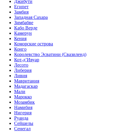
Джибути
Египет
Замбия
Западная Сахара
Зимбабве
Кабо Верде
Камерун
Кения
Коморские острова
Конго
Королевство Эсватини (Свазиленд)
Кот-д’Ивуар
Лесото
Либерия
Ливия
Мавритания
Мадагаскар
Мали
Марокко
Мозамбик
Намибия
Нигерия
Руанда
Сейшелы
Сенегал