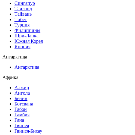
Сингапур
Таиланд
Тайвань
Тибет
Турция
Филиппины
Шри-Ланка
Южная Корея
Япония
Антарктида
Антарктида
Африка
Алжир
Ангола
Бенин
Ботсвана
Габон
Гамбия
Гана
Гвинея
Гвинея-Бисау