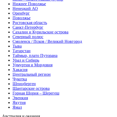
Нижнее Поволжье
Ненецкий АО
Оренбург
Поволжье
Ростовская область
Санкт-Петербург
Сахалин и Курильские острова
Северный полюс
Смоленск / Псков / Великий Новгород
Тыва
Татарстан
Таймыр, плато Путорана
Урал и Сибирь
Удмуртия и Мордовия
Хакасия
Центральный регион
Чукотка
Шпицберген
Шантарские острова
Горная Шория – Шерегеш
Эвенкия
Якутия
Ямал
Австралия и океания