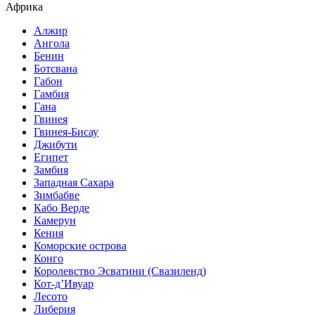
Африка
Алжир
Ангола
Бенин
Ботсвана
Габон
Гамбия
Гана
Гвинея
Гвинея-Бисау
Джибути
Египет
Замбия
Западная Сахара
Зимбабве
Кабо Верде
Камерун
Кения
Коморские острова
Конго
Королевство Эсватини (Свазиленд)
Кот-д’Ивуар
Лесото
Либерия