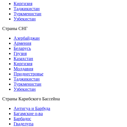
Киргизия
Таджикистан
Туркменистан
Узбекистан
Страны СНГ
Азербайджан
Армения
Беларусь
Грузия
Казахстан
Киргизия
Молдавия
Приднестровье
Таджикистан
Туркменистан
Узбекистан
Страны Карибского Бассейна
Антигуа и Барбуда
Багамские о-ва
Барбадос
Гваделупа