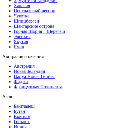
Удмуртия и Мордовия
Хакасия
Центральный регион
Чукотка
Шпицберген
Шантарские острова
Горная Шория – Шерегеш
Эвенкия
Якутия
Ямал
Австралия и океания
Австралия
Новая Зеландия
Папуа-Новая-Гвинея
Фиджи
Французская Полинезия
Азия
Бангладеш
Бутан
Вьетнам
Гонконг
Индия