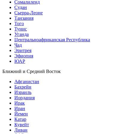
Сомалиленд
Судан
Сьерра-Леоне
Танзания
Того
Тунис
Уганда
Центральноафриканская Республика
Чад
Эритрея
Эфиопия
ЮАР
Ближний и Средний Восток
Афганистан
Бахрейн
Израиль
Иордания
Ирак
Иран
Йемен
Катар
Кувейт
Ливан