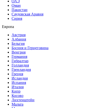
ОАЭ
Оман
Пакистан
Саудовская Аравия
Сирия
Европа
Австрия
Албания
Бельгия
Босния и Герцеговина
Венгрия
Германия
Гибралтар
Голландия
Гренландия
Греция
Исландия
Испания
Италия
Кипр
Косово
Лихтенштейн
Мальта