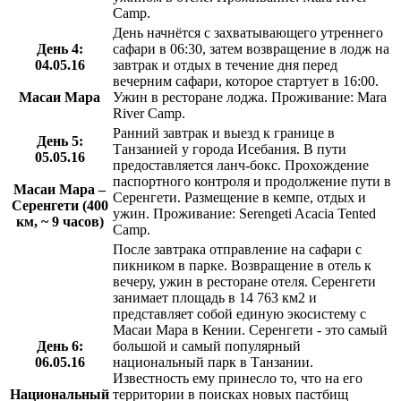
Camp.
День начнётся с захватывающего утреннего
День 4:
сафари в 06:30, затем возвращение в лодж на
04.05.16
завтрак и отдых в течение дня перед
вечерним сафари, которое стартует в 16:00.
Масаи Мара
Ужин в ресторане лоджа. Проживание: Mara
River Camp.
Ранний завтрак и выезд к границе в
День 5:
Танзанией у города Исебания. В пути
05.05.16
предоставляется ланч-бокс. Прохождение
паспортного контроля и продолжение пути в
Масаи Мара –
Серенгети. Размещение в кемпе, отдых и
Серенгети (400
ужин. Проживание: Serengeti Acacia Tented
км, ~ 9 часов)
Camp.
После завтрака отправление на сафари с
пикником в парке. Возвращение в отель к
вечеру, ужин в ресторане отеля. Серенгети
занимает площадь в 14 763 км2 и
представляет собой единую экосистему с
Масаи Мара в Кении. Серенгети - это самый
День 6:
большой и самый популярный
06.05.16
национальный парк в Танзании.
Известность ему принесло то, что на его
Национальный
территории в поисках новых пастбищ