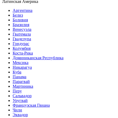
Латинская Америка
Аргентина
Белиз
Боливия
Бразилия
Венесуэла
Гватемала
Гваделупа
Гондурас
Колумбия
Коста-Рика
Доминиканская Республика
Мексика
Никарагуа
Куба
Панама
Парагвай
Мартиника
Перу
Сальвадор
Уругвай
Французская Гвиана
Чили
Эквадор