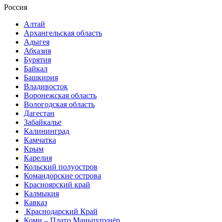
Россия
Алтай
Архангельская область
Адыгея
Абхазия
Бурятия
Байкал
Башкирия
Владивосток
Воронежская область
Вологодская область
Дагестан
Забайкалье
Калининград
Камчатка
Крым
Карелия
Кольский полуостров
Командорские острова
Красноярский край
Калмыкия
Кавказ
Краснодарский Край
Коми – Плато Маньпупунёр