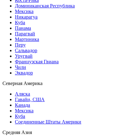
Коста-Рика
Доминиканская Республика
Мексика
Никарагуа
Куба
Панама
Парагвай
Мартиника
Перу
Сальвадор
Уругвай
Французская Гвиана
Чили
Эквадор
Северная Америка
Аляска
Гавайи, США
Канада
Мексика
Куба
Соединенные Штаты Америки
Средняя Азия