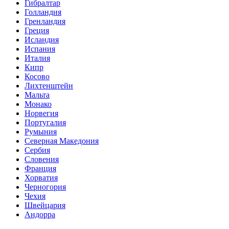
Гибралтар
Голландия
Гренландия
Греция
Исландия
Испания
Италия
Кипр
Косово
Лихтенштейн
Мальта
Монако
Норвегия
Португалия
Румыния
Северная Македония
Сербия
Словения
Франция
Хорватия
Черногория
Чехия
Швейцария
Андорра