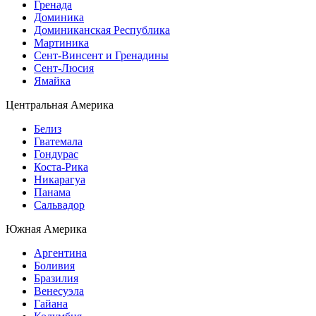
Гренада
Доминика
Доминиканская Республика
Мартиника
Сент-Винсент и Гренадины
Сент-Люсия
Ямайка
Центральная Америка
Белиз
Гватемала
Гондурас
Коста-Рика
Никарагуа
Панама
Сальвадор
Южная Америка
Аргентина
Боливия
Бразилия
Венесуэла
Гайана