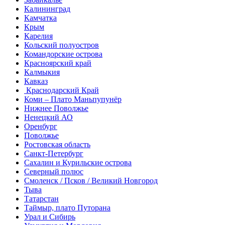
Калининград
Камчатка
Крым
Карелия
Кольский полуостров
Командорские острова
Красноярский край
Калмыкия
Кавказ
Краснодарский Край
Коми – Плато Маньпупунёр
Нижнее Поволжье
Ненецкий АО
Оренбург
Поволжье
Ростовская область
Санкт-Петербург
Сахалин и Курильские острова
Северный полюс
Смоленск / Псков / Великий Новгород
Тыва
Татарстан
Таймыр, плато Путорана
Урал и Сибирь