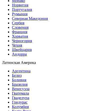
Монако
Норвегия
Португалия
Румыния
Северная Македония
Сербия
Словения
Франция
Хорватия
Черногория
Чехия
Швейцария
Андорра
Латинская Америка
Аргентина
Белиз
Боливия
Бразилия
Венесуэла
Гватемала
Гваделупа
Гондурас
Колумбия