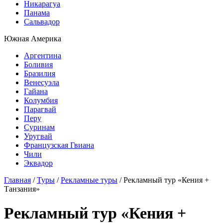
Никарагуа
Панама
Сальвадор
Южная Америка
Аргентина
Боливия
Бразилия
Венесуэла
Гайана
Колумбия
Парагвай
Перу
Суринам
Уругвай
Французская Гвиана
Чили
Эквадор
Главная
/
Туры
/
Рекламные туры
/
Рекламный тур «Кения +
Танзания»
Рекламный тур «Кения +