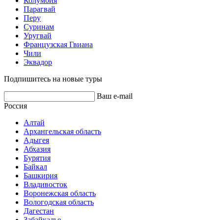
Колумбия
Парагвай
Перу
Суринам
Уругвай
Французская Гвиана
Чили
Эквадор
Подпишитесь на новые туры
Ваш e-mail
Россия
Алтай
Архангельская область
Адыгея
Абхазия
Бурятия
Байкал
Башкирия
Владивосток
Воронежская область
Вологодская область
Дагестан
Забайкалье