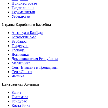
Приднестровье
Таджикистан
Туркменистан
Узбекистан
Страны Карибского Бассейна
Антигуа и Барбуда
Багамские о-ва
Барбадос
Гваделупа
Гренада
Доминика
Доминиканская Республика
Мартиника
Сент-Винсент и Гренадины
Сент-Люсия
Ямайка
Центральная Америка
Белиз
Гватемала
Гондурас
Коста-Рика