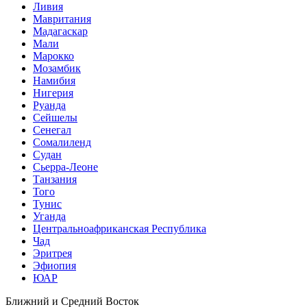
Ливия
Мавритания
Мадагаскар
Мали
Марокко
Мозамбик
Намибия
Нигерия
Руанда
Сейшелы
Сенегал
Сомалиленд
Судан
Сьерра-Леоне
Танзания
Того
Тунис
Уганда
Центральноафриканская Республика
Чад
Эритрея
Эфиопия
ЮАР
Ближний и Средний Восток