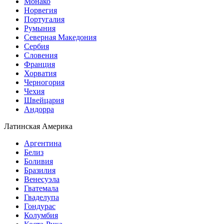
Монако
Норвегия
Португалия
Румыния
Северная Македония
Сербия
Словения
Франция
Хорватия
Черногория
Чехия
Швейцария
Андорра
Латинская Америка
Аргентина
Белиз
Боливия
Бразилия
Венесуэла
Гватемала
Гваделупа
Гондурас
Колумбия