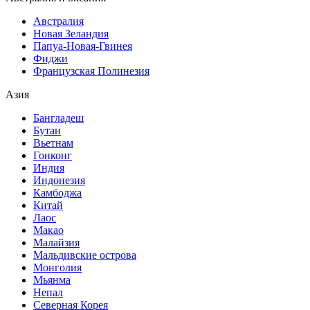
Австралия
Новая Зеландия
Папуа-Новая-Гвинея
Фиджи
Французская Полинезия
Азия
Бангладеш
Бутан
Вьетнам
Гонконг
Индия
Индонезия
Камбоджа
Китай
Лаос
Макао
Малайзия
Мальдивские острова
Монголия
Мьянма
Непал
Северная Корея