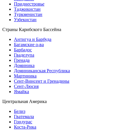
Приднестровье
Таджикистан
Туркменистан
Узбекистан
Страны Карибского Бассейна
Антигуа и Барбуда
Багамские о-ва
Барбадос
Гваделупа
Гренада
Доминика
Доминиканская Республика
Мартиника
Сент-Винсент и Гренадины
Сент-Люсия
Ямайка
Центральная Америка
Белиз
Гватемала
Гондурас
Коста-Рика