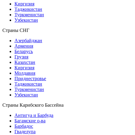
Киргизия
Таджикистан
Туркменистан
Узбекистан
Страны СНГ
Азербайджан
Армения
Беларусь
Грузия
Казахстан
Киргизия
Молдавия
Приднестровье
Таджикистан
Туркменистан
Узбекистан
Страны Карибского Бассейна
Антигуа и Барбуда
Багамские о-ва
Барбадос
Гваделупа