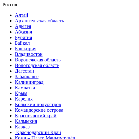
Россия
Алтай
Архангельская область
Адыгея
Абхазия
Бурятия
Байкал
Башкирия
Владивосток
Воронежская область
Вологодская область
Дагестан
Забайкалье
Калининград
Камчатка
Крым
Карелия
Кольский полуостров
Командорские острова
Красноярский край
Калмыкия
Кавказ
Краснодарский Край
Коми – Плато Маньпупунёр