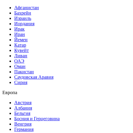
Афганистан
Бахрейн
Израиль
Иордания
Ирак
Иран
Йемен
Катар
Кувейт
Ливан
ОАЭ
Оман
Пакистан
Саудовская Аравия
Сирия
Европа
Австрия
Албания
Бельгия
Босния и Герцеговина
Венгрия
Германия