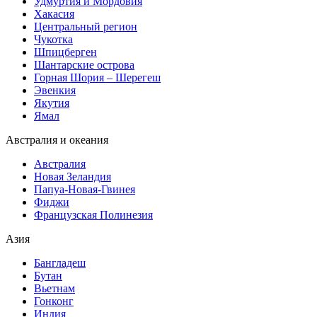
Удмуртия и Мордовия
Хакасия
Центральный регион
Чукотка
Шпицберген
Шантарские острова
Горная Шория – Шерегеш
Эвенкия
Якутия
Ямал
Австралия и океания
Австралия
Новая Зеландия
Папуа-Новая-Гвинея
Фиджи
Французская Полинезия
Азия
Бангладеш
Бутан
Вьетнам
Гонконг
Индия