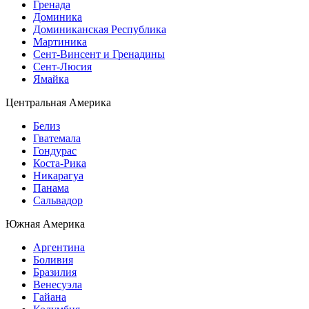
Гренада
Доминика
Доминиканская Республика
Мартиника
Сент-Винсент и Гренадины
Сент-Люсия
Ямайка
Центральная Америка
Белиз
Гватемала
Гондурас
Коста-Рика
Никарагуа
Панама
Сальвадор
Южная Америка
Аргентина
Боливия
Бразилия
Венесуэла
Гайана