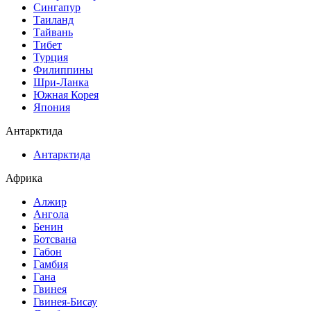
Сингапур
Таиланд
Тайвань
Тибет
Турция
Филиппины
Шри-Ланка
Южная Корея
Япония
Антарктида
Антарктида
Африка
Алжир
Ангола
Бенин
Ботсвана
Габон
Гамбия
Гана
Гвинея
Гвинея-Бисау