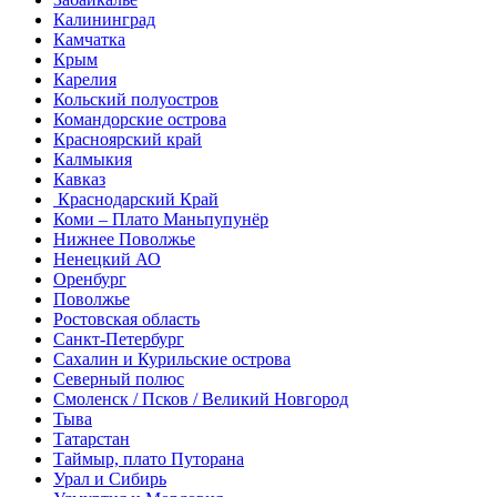
Калининград
Камчатка
Крым
Карелия
Кольский полуостров
Командорские острова
Красноярский край
Калмыкия
Кавказ
Краснодарский Край
Коми – Плато Маньпупунёр
Нижнее Поволжье
Ненецкий АО
Оренбург
Поволжье
Ростовская область
Санкт-Петербург
Сахалин и Курильские острова
Северный полюс
Смоленск / Псков / Великий Новгород
Тыва
Татарстан
Таймыр, плато Путорана
Урал и Сибирь