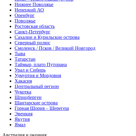
Нижнее Поволжье
Ненецкий АО
Оренбург
Поволжье
Ростовская область
Санкт-Петербург
Сахалин и Курильские острова
Северный полюс
Смоленск / Псков / Великий Новгород
Тыва
Татарстан
Таймыр, плато Путорана
Урал и Сибирь
Удмуртия и Мордовия
Хакасия
Центральный регион
Чукотка
Шпицберген
Шантарские острова
Горная Шория – Шерегеш
Эвенкия
Якутия
Ямал
Австралия и океания