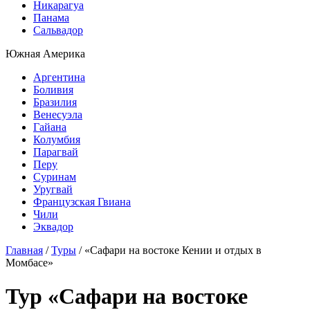
Никарагуа
Панама
Сальвадор
Южная Америка
Аргентина
Боливия
Бразилия
Венесуэла
Гайана
Колумбия
Парагвай
Перу
Суринам
Уругвай
Французская Гвиана
Чили
Эквадор
Главная
/
Туры
/
«Сафари на востоке Кении и отдых в
Момбасе»
Тур «Сафари на востоке