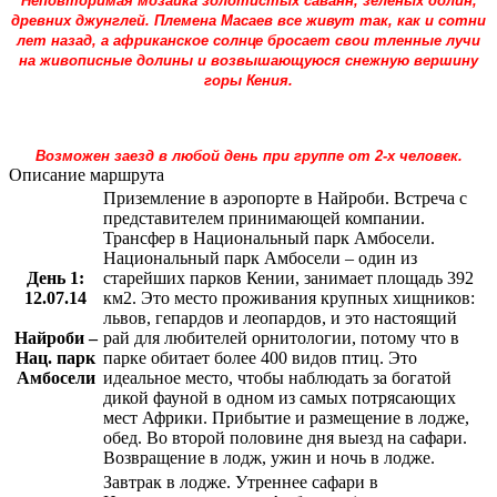
Неповторимая мозаика золотистых саванн, зеленых долин,
древних джунглей. Племена Масаев все живут так, как и сотни
лет назад, а африканское солнце бросает свои тленные лучи
на живописные долины и возвышающуюся снежную вершину
горы Кения.
Возможен заезд в любой день при группе от 2-х человек.
Описание маршрута
Приземление в аэропорте в Найроби. Встреча с
представителем принимающей компании.
Трансфер в Национальный парк Амбосели.
Национальный парк Амбосели – один из
День 1:
старейших парков Кении, занимает площадь 392
12.07.14
км2. Это место проживания крупных хищников:
львов, гепардов и леопардов, и это настоящий
Найроби –
рай для любителей орнитологии, потому что в
Нац. парк
парке обитает более 400 видов птиц. Это
Амбосели
идеальное место, чтобы наблюдать за богатой
дикой фауной в одном из самых потрясающих
мест Африки. Прибытие и размещение в лодже,
обед. Во второй половине дня выезд на сафари.
Возвращение в лодж, ужин и ночь в лодже.
Завтрак в лодже. Утреннее сафари в