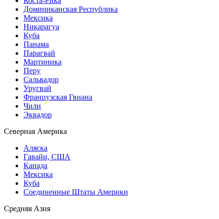
Коста-Рика
Доминиканская Республика
Мексика
Никарагуа
Куба
Панама
Парагвай
Мартиника
Перу
Сальвадор
Уругвай
Французская Гвиана
Чили
Эквадор
Северная Америка
Аляска
Гавайи, США
Канада
Мексика
Куба
Соединенные Штаты Америки
Средняя Азия