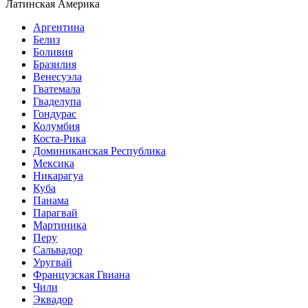
Латинская Америка
Аргентина
Белиз
Боливия
Бразилия
Венесуэла
Гватемала
Гваделупа
Гондурас
Колумбия
Коста-Рика
Доминиканская Республика
Мексика
Никарагуа
Куба
Панама
Парагвай
Мартиника
Перу
Сальвадор
Уругвай
Французская Гвиана
Чили
Эквадор