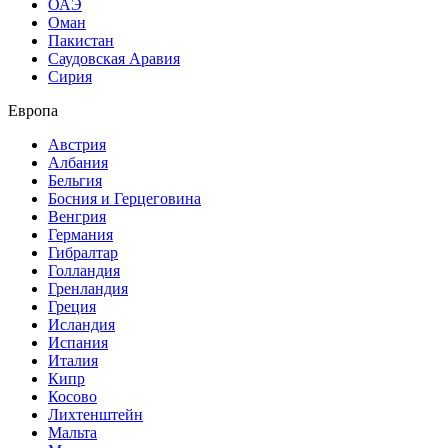
ОАЭ
Оман
Пакистан
Саудовская Аравия
Сирия
Европа
Австрия
Албания
Бельгия
Босния и Герцеговина
Венгрия
Германия
Гибралтар
Голландия
Гренландия
Греция
Исландия
Испания
Италия
Кипр
Косово
Лихтенштейн
Мальта