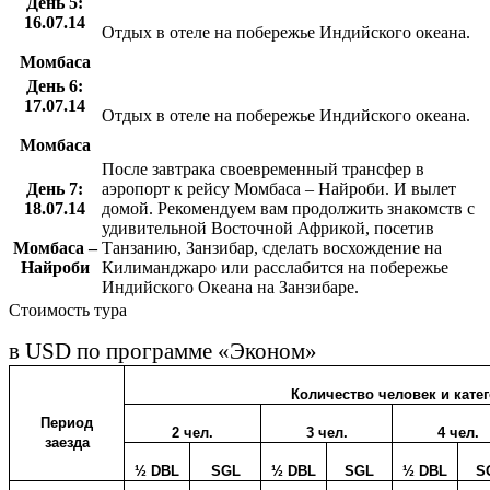
День 5:
16.07.14
Отдых в отеле на побережье Индийского океана.
Момбаса
День 6:
17.07.14
Отдых в отеле на побережье Индийского океана.
Момбаса
После завтрака своевременный трансфер в
День 7:
аэропорт к рейсу Момбаса – Найроби. И вылет
18.07.14
домой. Рекомендуем вам продолжить знакомств с
удивительной Восточной Африкой, посетив
Момбаса –
Танзанию, Занзибар, сделать восхождение на
Найроби
Килиманджаро или расслабится на побережье
Индийского Океана на Занзибаре.
Стоимость тура
в
USD
по программе «Эконом»
Количество человек и кате
Период
2 чел.
3 чел.
4 чел.
заезда
½ DBL
SGL
½ DBL
SGL
½ DBL
S