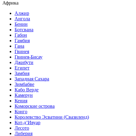
Африка
Алжир
Ангола
Бенин
Ботсвана
Габон
Гамбия
Гана
Гвинея
Гвинея-Бисау
Джибути
Египет
Замбия
Западная Сахара
Зимбабве
Кабо Верде
Камерун
Кения
Коморские острова
Конго
Королевство Эсватини (Свазиленд)
Кот-д’Ивуар
Лесото
Либерия