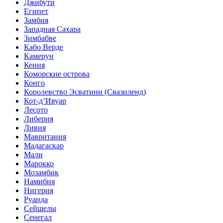
Джибути
Египет
Замбия
Западная Сахара
Зимбабве
Кабо Верде
Камерун
Кения
Коморские острова
Конго
Королевство Эсватини (Свазиленд)
Кот-д’Ивуар
Лесото
Либерия
Ливия
Мавритания
Мадагаскар
Мали
Марокко
Мозамбик
Намибия
Нигерия
Руанда
Сейшелы
Сенегал