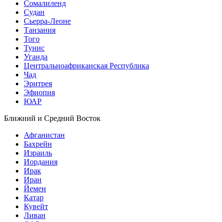
Сомалиленд
Судан
Сьерра-Леоне
Танзания
Того
Тунис
Уганда
Центральноафриканская Республика
Чад
Эритрея
Эфиопия
ЮАР
Ближний и Средний Восток
Афганистан
Бахрейн
Израиль
Иордания
Ирак
Иран
Йемен
Катар
Кувейт
Ливан