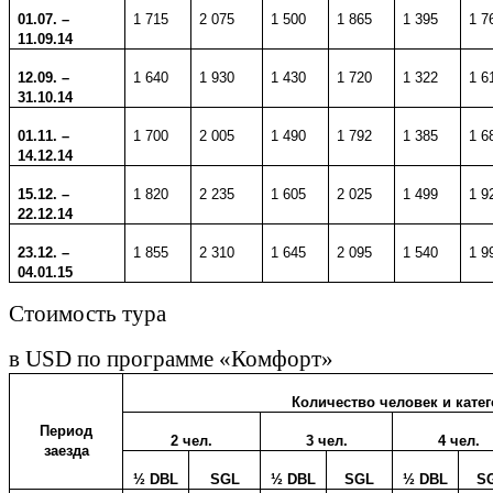
01.07. –
1 715
2 075
1 500
1 865
1 395
1 7
11.09.14
12.09. –
1 640
1 930
1 430
1 720
1 322
1 6
31.10.14
01.11. –
1 700
2 005
1 490
1 792
1 385
1 6
14.12.14
15.12. –
1 820
2 235
1 605
2 025
1 499
1 9
22.12.14
23.12. –
1 855
2
310
1
645
2
095
1
540
1
9
04.
01
.1
5
Стоимость тура
в
USD
по программе «Комфорт»
Количество человек и кате
Период
2 чел.
3 чел.
4 чел.
заезда
½ DBL
SGL
½ DBL
SGL
½ DBL
S