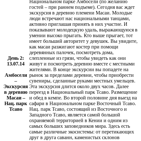
Национальном парке Амбосели (по желанию
гостей – при раннем подъеме). Сегодня вас ждет
экскурсия в деревню племени Масаи. Молодые
люди встречают нас национальными танцами,
активно приглашая принять в них участие. И
показывают молодецкую удаль, выражающуюся в
умении высоко прыгать. Кто выше прыгает, тот
имеет больший авторитет у девушек. Вы увидите,
как масаи разжигают костер при помощи
деревянных палочек, посмотреть дома,
День 2:
слепленные из грязи, чтобы увидеть как они
13.07.14
живут и посмотреть деревню вместе с местными
жителями. В конце экскурсии вы попадете на
Амбосели
рынок за пределами деревни, чтобы приобрести
–
сувениры, сделанные руками местных умельцев.
Экскурсия
Эта экскурсия длится около двух часов. Далее
в деревню
переезд в Национальный парк Тсаво. Размещение
Масаи –
и обед в кемпе. Во второй половине дня выезд на
Нац. парк
сафари в Национальном парке Восточный Тсаво.
Тсаво
Нац. парк Тсаво, состоящий из Восточного и
Западного Тсаво, является самой большой
охраняемой территорией в Кении и одним из
самых больших заповедников мира. Здесь есть
самые различные экосистемы: от перетикающих
друг в друга саванн, каменистых склонов