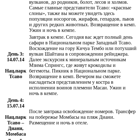
вулканов, до родников, болот, лесов и холмов.
Самые главные представители Тсаво: «красные
слоны», также вы можете увидеть здесь
популяции носорогов, жирафов, гепардов, львов
и других редких животных. Возвращение в кемп.
Ужин и ночь в кемпе.
Завтрак в кемпе. Сегодня вас ждет полный день
сафари в Национальном парке Западный Тсаво.
Восхождение на гору Кичуа Тембо или потухший
День 3:
вулкан Шайтана в сопровождении рейнджера.
14.07.14
Далее экскурсия к минеральным источникам
Мзима Спрингс, где живут крокодилы и
Нац.парк
бегемоты. Пикник в Национальном парке.
Тсаво
Возвращение в кемп. Вечером вы сможете
насладиться представлением у костра в
исполнении воинов племени Масаи. Ужин и
ночь в кемпе.
День 4:
15.07.14
После завтрака освобождение номеров. Трансфер
Нац.парк
на побережье Момбасы на пляж Диани.
Тсаво –
Размещение и ночь в отеле.
Диани,
Момбаса