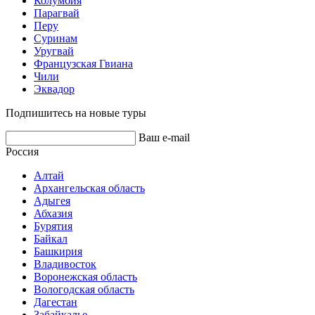
Колумбия
Парагвай
Перу
Суринам
Уругвай
Французская Гвиана
Чили
Эквадор
Подпишитесь на новые туры
Ваш e-mail
Россия
Алтай
Архангельская область
Адыгея
Абхазия
Бурятия
Байкал
Башкирия
Владивосток
Воронежская область
Вологодская область
Дагестан
Забайкалье