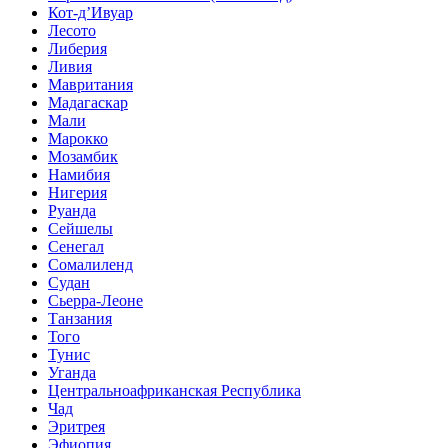
Кот-д’Ивуар
Лесото
Либерия
Ливия
Мавритания
Мадагаскар
Мали
Марокко
Мозамбик
Намибия
Нигерия
Руанда
Сейшелы
Сенегал
Сомалиленд
Судан
Сьерра-Леоне
Танзания
Того
Тунис
Уганда
Центральноафриканская Республика
Чад
Эритрея
Эфиопия