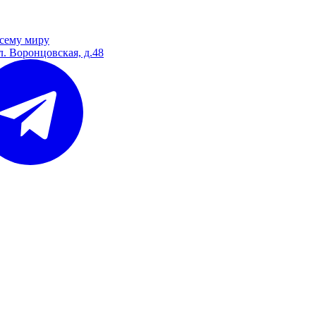
сему миру
л. Воронцовская, д.48