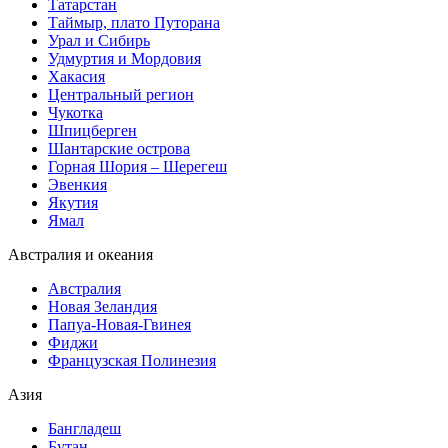
Татарстан
Таймыр, плато Путорана
Урал и Сибирь
Удмуртия и Мордовия
Хакасия
Центральный регион
Чукотка
Шпицберген
Шантарские острова
Горная Шория – Шерегеш
Эвенкия
Якутия
Ямал
Австралия и океания
Австралия
Новая Зеландия
Папуа-Новая-Гвинея
Фиджи
Французская Полинезия
Азия
Бангладеш
Бутан