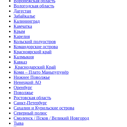
Воронежская область
Вологодская область
Дагестан
Забайкалье
Калининград
Камчатка
Крым
Карелия
Кольский полуостров
Командорские острова
Красноярский край
Калмыкия
Кавказ
Краснодарский Край
Коми – Плато Маньпупунёр
Нижнее Поволжье
Ненецкий АО
Оренбург
Поволжье
Ростовская область
Санкт-Петербург
Сахалин и Курильские острова
Северный полюс
Смоленск / Псков / Великий Новгород
Тыва