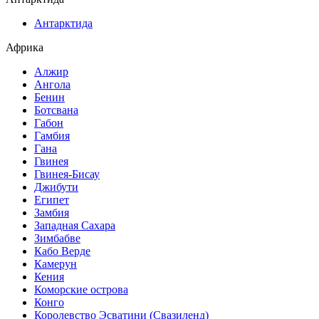
Антарктида
Африка
Алжир
Ангола
Бенин
Ботсвана
Габон
Гамбия
Гана
Гвинея
Гвинея-Бисау
Джибути
Египет
Замбия
Западная Сахара
Зимбабве
Кабо Верде
Камерун
Кения
Коморские острова
Конго
Королевство Эсватини (Свазиленд)