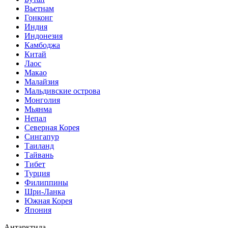
Вьетнам
Гонконг
Индия
Индонезия
Камбоджа
Китай
Лаос
Макао
Малайзия
Мальдивские острова
Монголия
Мьянма
Непал
Северная Корея
Сингапур
Таиланд
Тайвань
Тибет
Турция
Филиппины
Шри-Ланка
Южная Корея
Япония
Антарктида