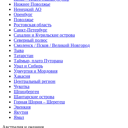
Нижнее Поволжье
Ненецкий АО
Оренбург
Поволжье
Ростовская область
Санкт-Петербург
Сахалин и Курильские острова
Северный полюс
Смоленск / Псков / Великий Новгород
Тыва
Татарстан
Таймыр, плато Путорана
Урал и Сибирь
Удмуртия и Мордовия
Хакасия
Центральный регион
Чукотка
Шпицберген
Шантарские острова
Горная Шория – Шерегеш
Эвенкия
Якутия
Ямал
Австралия и океания