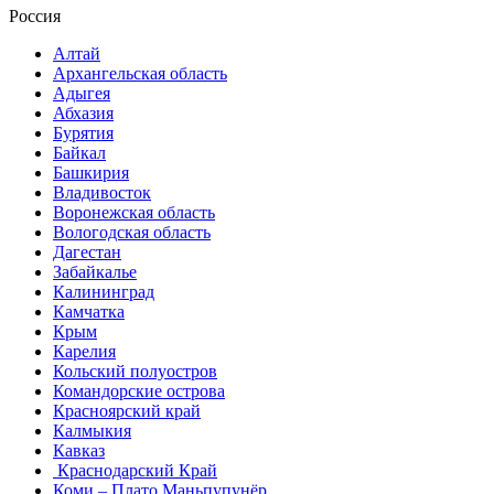
Россия
Алтай
Архангельская область
Адыгея
Абхазия
Бурятия
Байкал
Башкирия
Владивосток
Воронежская область
Вологодская область
Дагестан
Забайкалье
Калининград
Камчатка
Крым
Карелия
Кольский полуостров
Командорские острова
Красноярский край
Калмыкия
Кавказ
Краснодарский Край
Коми – Плато Маньпупунёр