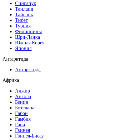
Сингапур
Таиланд
Тайвань
Тибет
Турция
Филиппины
Шри-Ланка
Южная Корея
Япония
Антарктида
Антарктида
Африка
Алжир
Ангола
Бенин
Ботсвана
Габон
Гамбия
Гана
Гвинея
Гвинея-Бисау