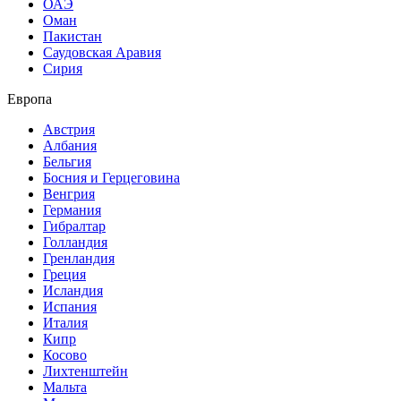
ОАЭ
Оман
Пакистан
Саудовская Аравия
Сирия
Европа
Австрия
Албания
Бельгия
Босния и Герцеговина
Венгрия
Германия
Гибралтар
Голландия
Гренландия
Греция
Исландия
Испания
Италия
Кипр
Косово
Лихтенштейн
Мальта