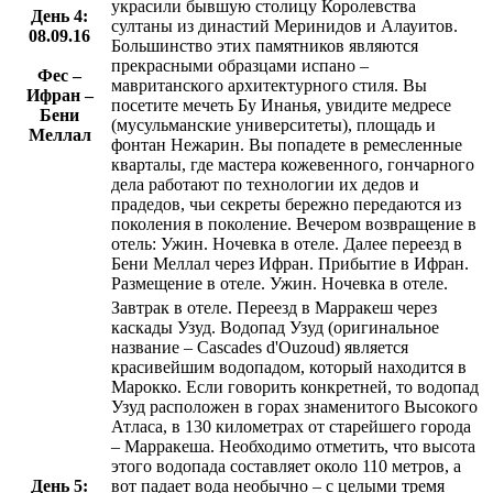
украсили бывшую столицу Королевства
День 4:
султаны из династий Меринидов и Алауитов.
08.09.16
Большинство этих памятников являются
прекрасными образцами испано –
Фес –
мавританского архитектурного стиля. Вы
Ифран –
посетите мечеть Бу Инанья, увидите медресе
Бени
(мусульманские университеты), площадь и
Меллал
фонтан Нежарин. Вы попадете в ремесленные
кварталы, где мастера кожевенного, гончарного
дела работают по технологии их дедов и
прадедов, чьи секреты бережно передаются из
поколения в поколение. Вечером возвращение в
отель: Ужин. Ночевка в отеле. Далее переезд в
Бени Меллал через Ифран. Прибытие в Ифран.
Размещение в отеле. Ужин. Ночевка в отеле.
Завтрак в отеле. Переезд в Марракеш через
каскады Узуд. Водопад Узуд (оригинальное
название – Cascades d'Ouzoud) является
красивейшим водопадом, который находится в
Марокко. Если говорить конкретней, то водопад
Узуд расположен в горах знаменитого Высокого
Атласа, в 130 километрах от старейшего города
– Марракеша. Необходимо отметить, что высота
этого водопада составляет около 110 метров, а
День 5:
вот падает вода необычно – с целыми тремя