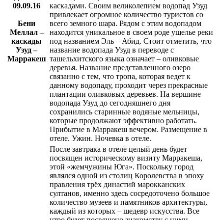
09.09.16
каскадами. Своим великолепием водопад Узуд
привлекает огромное количество туристов со
Бени
всего земного шара. Рядом с этим водопадом
Меллал –
находится уникальное в своем роде ущелье реки
каскады
под названием Эль – Абид. Стоит отметить, что
Узуд –
название водопада Узуд в переводе с
Марракеш
ташельхитского языка означает – оливковые
деревья. Название представленного озеро
связанно с тем, что тропа, которая ведет к
данному водопаду, проходит через прекрасные
плантации оливковых деревьев. На вершине
водопада Узуд до сегодняшнего дня
сохранились старинные водяные мельницы,
которые продолжают эффективно работать.
Прибытие в Марракеш вечером. Размещение в
отеле. Ужин. Ночевка в отеле.
После завтрака в отеле целый день будет
посвящен историческому визиту Марракеша,
этой «жемчужины Юга». Поскольку город
являлся одной из столиц Королевства в эпоху
правления трёх династий марокканских
султанов, именно здесь сосредоточено большое
количество музеев и памятников архитектуры,
каждый из которых – шедевр искусства. Все
утро будет посвящено знакомству с ними