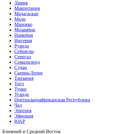
Ливия
Мавритания
Мадагаскар
Мали
Марокко
Мозамбик
Намибия
Нигерия
Руанда
Сейшелы
Сенегал
Сомалиленд
Судан
Сьерра-Леоне
Танзания
Того
Тунис
Уганда
Центральноафриканская Республика
Чад
Эритрея
Эфиопия
ЮАР
Ближний и Средний Восток