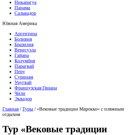
Никарагуа
Панама
Сальвадор
Южная Америка
Аргентина
Боливия
Бразилия
Венесуэла
Гайана
Колумбия
Парагвай
Перу
Суринам
Уругвай
Французская Гвиана
Чили
Эквадор
Главная
/
Туры
/
«Вековые традиции Марокко» с пляжным
отдыхом
Тур «Вековые традиции