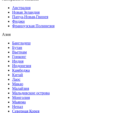
Австралия
Новая Зеландия
Папуа-Новая-Гвинея
Фиджи
Французская Полинезия
Азия
Бангладеш
Бутан
Вьетнам
Гонконг
Индия
Индонезия
Камбоджа
Китай
Лаос
Макао
Малайзия
Мальдивские острова
Монголия
Мьянма
Непал
Северная Корея