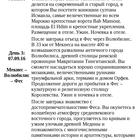
делится на современный и старый город, в
котором Вы посетите конюшни султана
Исмаила, самые величественные во всем
Марокко крепостные ворота Bab Mansour,
площадь El Hdim и крепостные укрепления.
Размещение в отеле. Ужин. Ночевка в отеле.
После завтрака отъезд в Фес через Волюбилис.
В 33 км от Мекнеса на высоте 400 м
возвышаются развалины античного города
День 3:
Волюбилиса, древней столицы римской
07.09.16
провинции Мавритании Тингитанской. Вы
сможете насладиться хорошо сохранившимися
Мекнес –
мозаиками, величественными руинами
Волюбилис
триумфальной арки, термами и домом Орфея.
– Фес
Продолжение дороги до прибытия в Фес –
культурную и религиозную столицу
Королевства. Ужин и ночевка в отеле.
После завтрака знакомство с
достопримечательностями Феса. Вы окунетесь в
волшебную атмосферу средневекового
восточного города, прогуляетесь по кривым и
узким улочкам древней Медины и
познакомитесь с многочисленными
памятниками истории и архитектуры, которыми