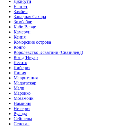
Джибути
Египет
Замбия
Западная Сахара
Зимбабве
Кабо Верде
Камерун
Кения
Коморские острова
Конго
Королевство Эсватини (Свазиленд)
Кот-д’Ивуар
Лесото
Либерия
Ливия
Мавритания
Мадагаскар
Мали
Марокко
Мозамбик
Намибия
Нигерия
Руанда
Сейшелы
Сенегал