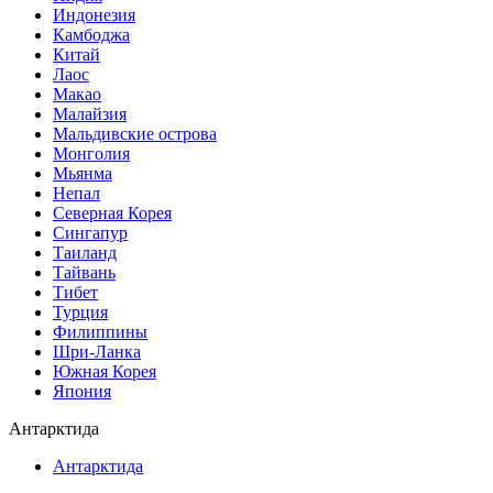
Индонезия
Камбоджа
Китай
Лаос
Макао
Малайзия
Мальдивские острова
Монголия
Мьянма
Непал
Северная Корея
Сингапур
Таиланд
Тайвань
Тибет
Турция
Филиппины
Шри-Ланка
Южная Корея
Япония
Антарктида
Антарктида