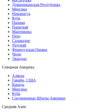
Коста-Рика
Доминиканская Республика
Мексика
Никарагуа
Куба
Панама
Парагвай
Мартиника
Перу
Сальвадор
Уругвай
Французская Гвиана
Чили
Эквадор
Северная Америка
Аляска
Гавайи, США
Канада
Мексика
Куба
Соединенные Штаты Америки
Средняя Азия