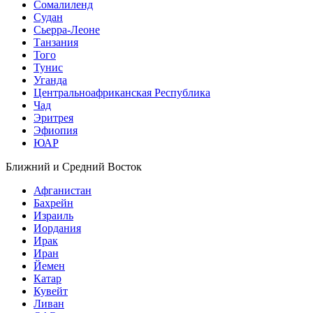
Сомалиленд
Судан
Сьерра-Леоне
Танзания
Того
Тунис
Уганда
Центральноафриканская Республика
Чад
Эритрея
Эфиопия
ЮАР
Ближний и Средний Восток
Афганистан
Бахрейн
Израиль
Иордания
Ирак
Иран
Йемен
Катар
Кувейт
Ливан