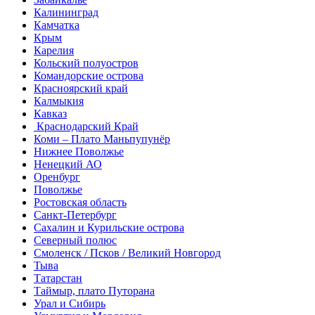
Калининград
Камчатка
Крым
Карелия
Кольский полуостров
Командорские острова
Красноярский край
Калмыкия
Кавказ
Краснодарский Край
Коми – Плато Маньпупунёр
Нижнее Поволжье
Ненецкий АО
Оренбург
Поволжье
Ростовская область
Санкт-Петербург
Сахалин и Курильские острова
Северный полюс
Смоленск / Псков / Великий Новгород
Тыва
Татарстан
Таймыр, плато Путорана
Урал и Сибирь