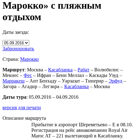
Марокко» с пляжным
отдыхом
Даты заезда:
Забронировать
Страна:
Марокко
Маршрут
: Москва –
Касабланка
–
Рабат
– Волюбилис –
Мекнес –
Фес
– Ифран – Бени Меллал – Каскады Узуд –
Марракеш
– Аит Бенхаду – Уарзазат – Тинерир –
Эрфуд
–
Загора – Агадир – Легзира –
Касабланка
– Москва
Даты тура
: 05.09.2016 – 04.09.2016
версия для печати
Описание маршрута
Прибытие в аэропорт Шереметьево – Е в 08.10.
Регистрация на рейс авиакомпании Royal Air
Maroc AT – 221 вылетающий в Касабланку.