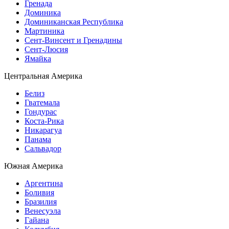
Гренада
Доминика
Доминиканская Республика
Мартиника
Сент-Винсент и Гренадины
Сент-Люсия
Ямайка
Центральная Америка
Белиз
Гватемала
Гондурас
Коста-Рика
Никарагуа
Панама
Сальвадор
Южная Америка
Аргентина
Боливия
Бразилия
Венесуэла
Гайана