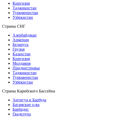
Киргизия
Таджикистан
Туркменистан
Узбекистан
Страны СНГ
Азербайджан
Армения
Беларусь
Грузия
Казахстан
Киргизия
Молдавия
Приднестровье
Таджикистан
Туркменистан
Узбекистан
Страны Карибского Бассейна
Антигуа и Барбуда
Багамские о-ва
Барбадос
Гваделупа