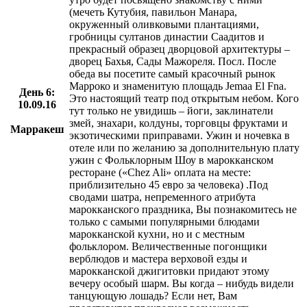
(мечеть Кутубия, павильон Манара,
окруженный оливковыми плантациями,
гробницы султанов династии Саадитов и
прекрасный образец дворцовой архитектуры –
дворец Бахья, Сады Мажореля. Посл. После
обеда вы посетите самый красочный рынок
Марроко и знаменитую площадь Jemaa El Fna.
День 6:
Это настоящий театр под открытым небом. Кого
10.09.16
тут только не увидишь – йоги, заклинатели
змей, знахари, колдуны, торговцы фруктами и
Марракеш
экзотическими приправами. Ужин и ночевка в
отеле или по желанию за дополнительную плату
ужин с Фольклорным Шоу в марокканском
ресторане («Chez Ali» оплата на месте:
приблизительно 45 евро за человека) .Под
сводами шатра, непременного атрибута
марокканского праздника, Вы познакомитесь не
только с самыми популярными блюдами
марокканской кухни, но и с местным
фольклором. Величественные погонщики
верблюдов и мастера верховой езды и
марокканской джигитовки придают этому
вечеру особый шарм. Вы когда – нибудь видели
танцующую лошадь? Если нет, Вам