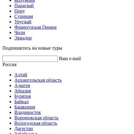
Колумбия
Парагвай
Перу
Суринам
Уругвай
Французская Гвиана
Чили
Эквадор
Подпишитесь на новые туры
Ваш e-mail
Россия
Алтай
Архангельская область
Адыгея
Абхазия
Бурятия
Байкал
Башкирия
Владивосток
Воронежская область
Вологодская область
Дагестан
Забайкалье