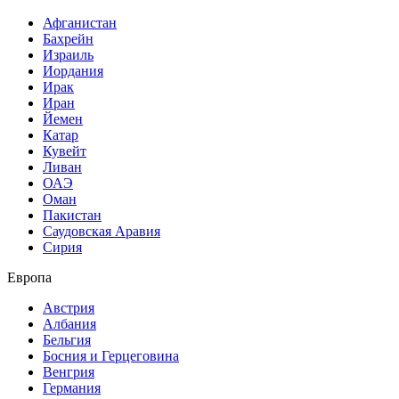
Афганистан
Бахрейн
Израиль
Иордания
Ирак
Иран
Йемен
Катар
Кувейт
Ливан
ОАЭ
Оман
Пакистан
Саудовская Аравия
Сирия
Европа
Австрия
Албания
Бельгия
Босния и Герцеговина
Венгрия
Германия