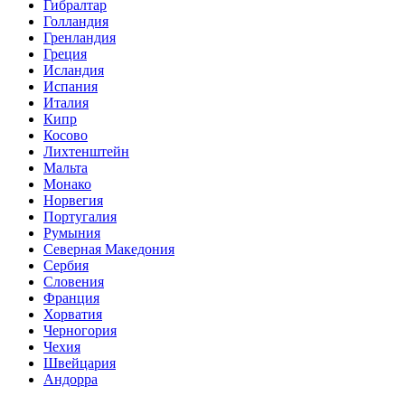
Гибралтар
Голландия
Гренландия
Греция
Исландия
Испания
Италия
Кипр
Косово
Лихтенштейн
Мальта
Монако
Норвегия
Португалия
Румыния
Северная Македония
Сербия
Словения
Франция
Хорватия
Черногория
Чехия
Швейцария
Андорра