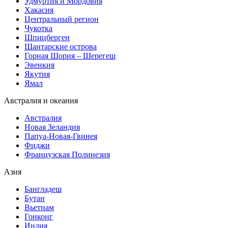
Удмуртия и Мордовия
Хакасия
Центральный регион
Чукотка
Шпицберген
Шантарские острова
Горная Шория – Шерегеш
Эвенкия
Якутия
Ямал
Австралия и океания
Австралия
Новая Зеландия
Папуа-Новая-Гвинея
Фиджи
Французская Полинезия
Азия
Бангладеш
Бутан
Вьетнам
Гонконг
Индия