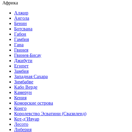
Африка
Алжир
Ангола
Бенин
Ботсвана
Габон
Гамбия
Гана
Гвинея
Гвинея-Бисау
Джибути
Египет
Замбия
Западная Сахара
Зимбабве
Кабо Верде
Камерун
Кения
Коморские острова
Конго
Королевство Эсватини (Свазиленд)
Кот-д’Ивуар
Лесото
Либерия