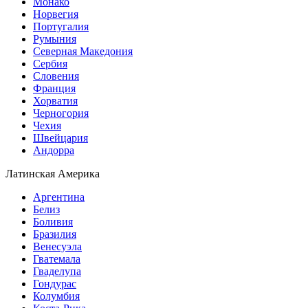
Монако
Норвегия
Португалия
Румыния
Северная Македония
Сербия
Словения
Франция
Хорватия
Черногория
Чехия
Швейцария
Андорра
Латинская Америка
Аргентина
Белиз
Боливия
Бразилия
Венесуэла
Гватемала
Гваделупа
Гондурас
Колумбия