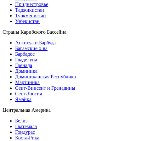
Приднестровье
Таджикистан
Туркменистан
Узбекистан
Страны Карибского Бассейна
Антигуа и Барбуда
Багамские о-ва
Барбадос
Гваделупа
Гренада
Доминика
Доминиканская Республика
Мартиника
Сент-Винсент и Гренадины
Сент-Люсия
Ямайка
Центральная Америка
Белиз
Гватемала
Гондурас
Коста-Рика