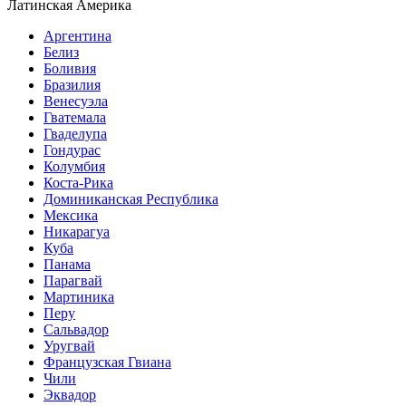
Латинская Америка
Аргентина
Белиз
Боливия
Бразилия
Венесуэла
Гватемала
Гваделупа
Гондурас
Колумбия
Коста-Рика
Доминиканская Республика
Мексика
Никарагуа
Куба
Панама
Парагвай
Мартиника
Перу
Сальвадор
Уругвай
Французская Гвиана
Чили
Эквадор