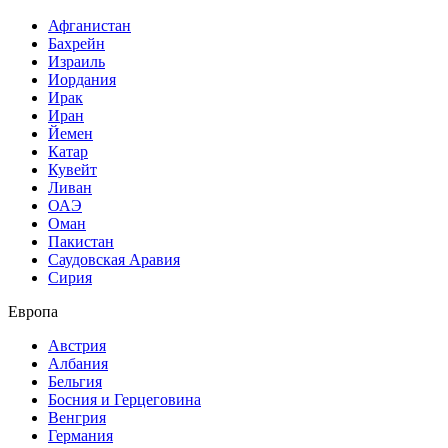
Афганистан
Бахрейн
Израиль
Иордания
Ирак
Иран
Йемен
Катар
Кувейт
Ливан
ОАЭ
Оман
Пакистан
Саудовская Аравия
Сирия
Европа
Австрия
Албания
Бельгия
Босния и Герцеговина
Венгрия
Германия