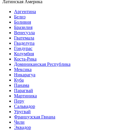
Латинская Америка
Аргентина
Белиз
Боливия
Бразилия
Венесуэла
Гватемала
Гваделупа
Гондурас
Колумбия
Коста-Рика
Доминиканская Республика
Мексика
Никарагуа
Куба
Панама
Парагвай
Мартиника
Перу
Сальвадор
Уругвай
Французская Гвиана
Чили
Эквадор