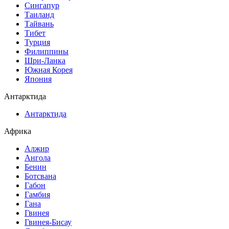
Сингапур
Таиланд
Тайвань
Тибет
Турция
Филиппины
Шри-Ланка
Южная Корея
Япония
Антарктида
Антарктида
Африка
Алжир
Ангола
Бенин
Ботсвана
Габон
Гамбия
Гана
Гвинея
Гвинея-Бисау