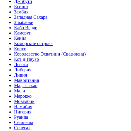
Джибути
Египет
Замбия
Западная Сахара
Зимбабве
Кабо Верде
Камерун
Кения
Коморские острова
Конго
Королевство Эсватини (Свазиленд)
Кот-д’Ивуар
Лесото
Либерия
Ливия
Мавритания
Мадагаскар
Мали
Марокко
Мозамбик
Намибия
Нигерия
Руанда
Сейшелы
Сенегал