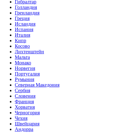
Гибралтар
Голландия
Гренландия
Греция
Исландия
Испания
Италия
Кипр
Косово
Лихтенштейн
Мальта
Монако
Норвегия
Португалия
Румыния
Северная Македония
Сербия
Словения
Франция
Хорватия
Черногория
Чехия
Швейцария
Андорра