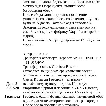
застывшей лавой. Здесь же в прибрежном кафе
можно будет перекусить, выпить кофе
(свободный обед).
После обеда запланировано посещение
уникального геологического явления – пустого
вулкана Algar do Carvão (вход 8 евро/чел.).
Закончится экскурсионный день визитом на
семейную сырную фабрику Vaquinha (с пробой
сыров).
Возвращение в Ангра ду Эроижму. Свободный
ужин.
Завтрак в отеле.
Трансфер в аэропорт. Перелет SP 600 10:40 TER
– 11:10 GRW.
Трансфер в отель Graciosa Resort.
Оставляем вещи в камере хранения отеля и
отправляемся на пешую прогулку по городку
Санта-Круш-да-Грасиоза – главному
День 3:
населённому пункту острова. Нас ждут
09.07.20
старинные церкви и часовни XVI-XVII веков,
знакомство с главной церковью Санта-Круш-да-
Грасиоза
Грасиоза, башня францисканцев. Групповой обед
в ресторанчике исторического центра городка.
После обеда посещение историко-