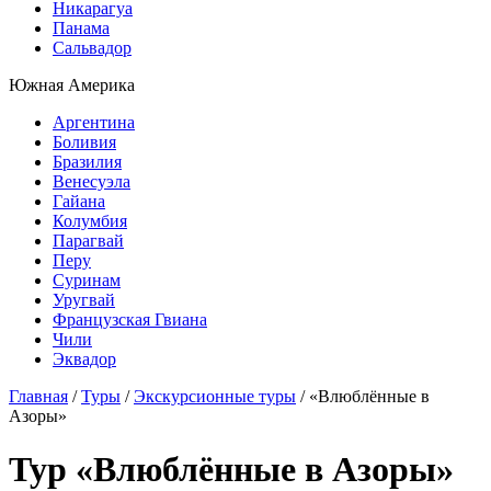
Никарагуа
Панама
Сальвадор
Южная Америка
Аргентина
Боливия
Бразилия
Венесуэла
Гайана
Колумбия
Парагвай
Перу
Суринам
Уругвай
Французская Гвиана
Чили
Эквадор
Главная
/
Туры
/
Экскурсионные туры
/
«Влюблённые в
Азоры»
Тур «Влюблённые в Азоры»