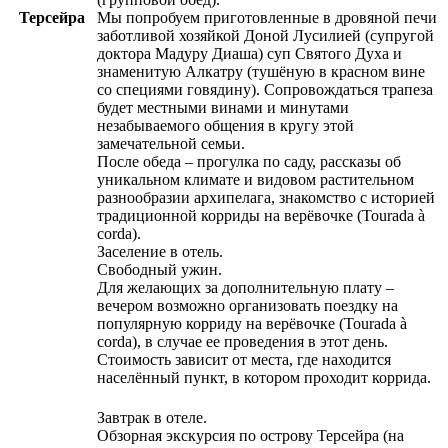
Терсейра
Мы попробуем приготовленные в дровяной печи
заботливой хозяйкой Доной Лусилией (супругой
доктора Мадуру Диаша) суп Святого Духа и
знаменитую Алкатру (тушёную в красном вине
со специями говядину). Сопровождаться трапеза
будет местными винами и минутами
незабываемого общения в кругу этой
замечательной семьи.
После обеда – прогулка по саду, рассказы об
уникальном климате и видовом растительном
разнообразии архипелага, знакомство с историей
традиционной корриды на верёвочке (Tourada à
corda).
Заселение в отель.
Свободный ужин.
Для желающих за дополнительную плату –
вечером возможно организовать поездку на
популярную корриду на верёвочке (Tourada à
corda), в случае ее проведения в этот день.
Стоимость зависит от места, где находится
населённый пункт, в котором проходит коррида.
Завтрак в отеле.
Обзорная экскурсия по острову Терсейра (на