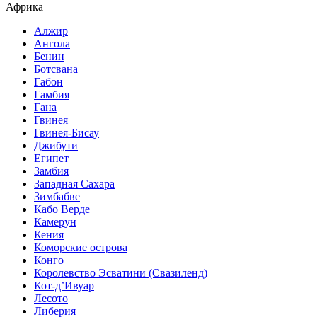
Африка
Алжир
Ангола
Бенин
Ботсвана
Габон
Гамбия
Гана
Гвинея
Гвинея-Бисау
Джибути
Египет
Замбия
Западная Сахара
Зимбабве
Кабо Верде
Камерун
Кения
Коморские острова
Конго
Королевство Эсватини (Свазиленд)
Кот-д’Ивуар
Лесото
Либерия