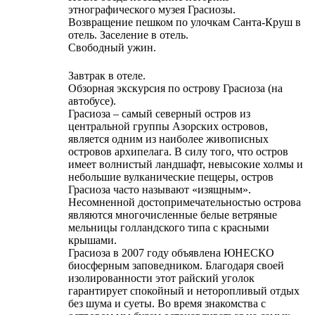
этнографического музея Грасиозы.
Возвращение пешком по улочкам Санта-Круш в
отель. Заселение в отель.
Свободный ужин.
Завтрак в отеле.
Обзорная экскурсия по острову Грасиоза (на
автобусе).
Грасиоза – самый северный остров из
центральной группы Азорских островов,
является одним из наиболее живописных
островов архипелага. В силу того, что остров
имеет волнистый ландшафт, невысокие холмы и
небольшие вулканические пещеры, остров
Грасиоза часто называют «изящным».
Несомненной достопримечательностью острова
являются многочисленные белые ветряные
мельницы голландского типа с красными
крышами.
Грасиоза в 2007 году объявлена ЮНЕСКО
биосферным заповедником. Благодаря своей
изолированности этот райский уголок
гарантирует спокойный и неторопливый отдых
без шума и суеты. Во время знакомства с