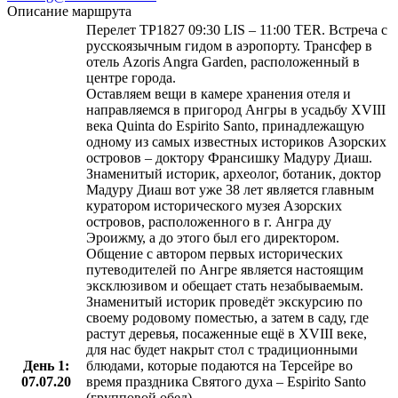
Описание маршрута
Перелет TP1827 09:30 LIS – 11:00 TER. Встреча с
русскоязычным гидом в аэропорту. Трансфер в
отель Azoris Angra Garden, расположенный в
центре города.
Оставляем вещи в камере хранения отеля и
направляемся в пригород Ангры в усадьбу XVIII
века Quinta do Espirito Santo, принадлежащую
одному из самых известных историков Азорских
островов – доктору Франсишку Мадуру Диаш.
Знаменитый историк, археолог, ботаник, доктор
Мадуру Диаш вот уже 38 лет является главным
куратором исторического музея Азорских
островов, расположенного в г. Ангра ду
Эроижму, а до этого был его директором.
Общение с автором первых исторических
путеводителей по Ангре является настоящим
эксклюзивом и обещает стать незабываемым.
Знаменитый историк проведёт экскурсию по
своему родовому поместью, а затем в саду, где
растут деревья, посаженные ещё в XVIII веке,
для нас будет накрыт стол с традиционными
День 1:
блюдами, которые подаются на Терсейре во
07.07.20
время праздника Святого духа – Espirito Santo
(групповой обед).