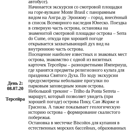
автобусе).
Начинается экскурсия со смотровой площадки
на горе-вулкане Monte Brasil с панорамным
видом на Ангра ду Эроижму – город, внесённый
в список Всемирного наследия Юнеско. Поездка
в северную часть острова, остановка на
знаменитой смотровой площадке острова – Serra
do Cume, откуда при хорошей погоде
открывается захватывающий дух вид на
внутреннюю часть острова.
Посещение наиболее известных и знаковых мест
острова, знакомство с одной из визитных
карточек Терсейры – разноцветными Империуш,
где хранятся предметы религиозного культа для
праздника Святого Духа. По ходу экскурсии
предусмотрены небольшие прогулки по
День 2:
парковым заповедным зонам острова.
08.07.20
Небольшой трекинг – Trilho da Ponta Serreta –
маршрут, который позволяет увидеть (при
Терсейра
хорошей погоде) острова Пику, Сан Жорже и
Грасиоза. А также показывает геологическую
историю острова – формирование скалистого
побережья.
Остановка в местечке Biscoitos для купания в
естественных морских бассейнах, образованных