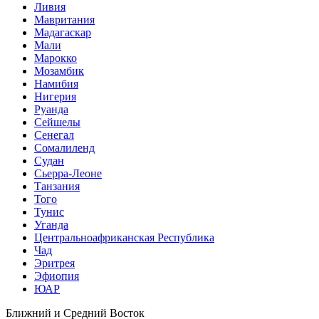
Ливия
Мавритания
Мадагаскар
Мали
Марокко
Мозамбик
Намибия
Нигерия
Руанда
Сейшелы
Сенегал
Сомалиленд
Судан
Сьерра-Леоне
Танзания
Того
Тунис
Уганда
Центральноафриканская Республика
Чад
Эритрея
Эфиопия
ЮАР
Ближний и Средний Восток