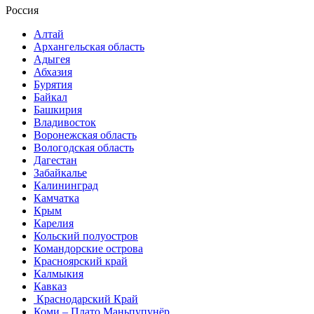
Россия
Алтай
Архангельская область
Адыгея
Абхазия
Бурятия
Байкал
Башкирия
Владивосток
Воронежская область
Вологодская область
Дагестан
Забайкалье
Калининград
Камчатка
Крым
Карелия
Кольский полуостров
Командорские острова
Красноярский край
Калмыкия
Кавказ
Краснодарский Край
Коми – Плато Маньпупунёр