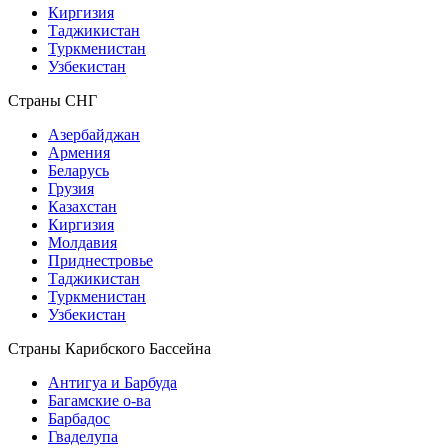
Киргизия
Таджикистан
Туркменистан
Узбекистан
Страны СНГ
Азербайджан
Армения
Беларусь
Грузия
Казахстан
Киргизия
Молдавия
Приднестровье
Таджикистан
Туркменистан
Узбекистан
Страны Карибского Бассейна
Антигуа и Барбуда
Багамские о-ва
Барбадос
Гваделупа