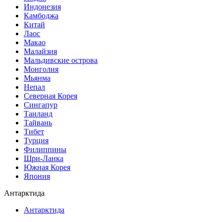
Индонезия
Камбоджа
Китай
Лаос
Макао
Малайзия
Мальдивские острова
Монголия
Мьянма
Непал
Северная Корея
Сингапур
Таиланд
Тайвань
Тибет
Турция
Филиппины
Шри-Ланка
Южная Корея
Япония
Антарктида
Антарктида