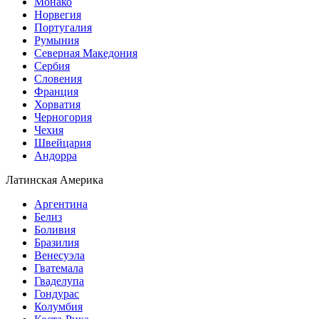
Монако
Норвегия
Португалия
Румыния
Северная Македония
Сербия
Словения
Франция
Хорватия
Черногория
Чехия
Швейцария
Андорра
Латинская Америка
Аргентина
Белиз
Боливия
Бразилия
Венесуэла
Гватемала
Гваделупа
Гондурас
Колумбия