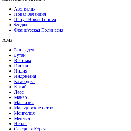
Австралия
Новая Зеландия
Папуа-Новая-Гвинея
Фиджи
Французская Полинезия
Азия
Бангладеш
Бутан
Вьетнам
Гонконг
Индия
Индонезия
Камбоджа
Китай
Лаос
Макао
Малайзия
Мальдивские острова
Монголия
Мьянма
Непал
Северная Корея