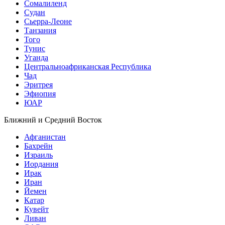
Сомалиленд
Судан
Сьерра-Леоне
Танзания
Того
Тунис
Уганда
Центральноафриканская Республика
Чад
Эритрея
Эфиопия
ЮАР
Ближний и Средний Восток
Афганистан
Бахрейн
Израиль
Иордания
Ирак
Иран
Йемен
Катар
Кувейт
Ливан