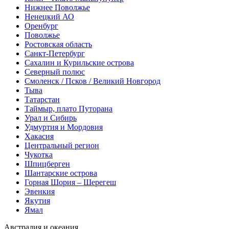
Нижнее Поволжье
Ненецкий АО
Оренбург
Поволжье
Ростовская область
Санкт-Петербург
Сахалин и Курильские острова
Северный полюс
Смоленск / Псков / Великий Новгород
Тыва
Татарстан
Таймыр, плато Путорана
Урал и Сибирь
Удмуртия и Мордовия
Хакасия
Центральный регион
Чукотка
Шпицберген
Шантарские острова
Горная Шория – Шерегеш
Эвенкия
Якутия
Ямал
Австралия и океания