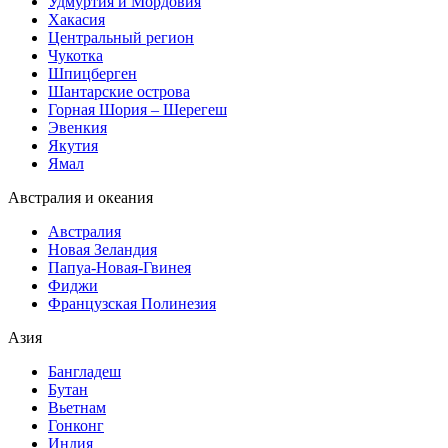
Удмуртия и Мордовия
Хакасия
Центральный регион
Чукотка
Шпицберген
Шантарские острова
Горная Шория – Шерегеш
Эвенкия
Якутия
Ямал
Австралия и океания
Австралия
Новая Зеландия
Папуа-Новая-Гвинея
Фиджи
Французская Полинезия
Азия
Бангладеш
Бутан
Вьетнам
Гонконг
Индия