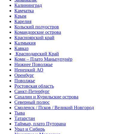
Калининград
Камчатка
Крым
Карелия
Кольский полуостров
Командорские острова
Красноярский край
Калмыкия
Кавказ
Краснодарский Край
Коми – Плато Маньпупунёр
Нижнее Поволжье
Ненецкий АО
Оренбург
Поволжье
Ростовская область
Санкт-Петербург
Сахалин и Курильские острова
Северный полюс
Смоленск / Псков / Великий Новгород
Тыва
Татарстан
Таймыр, плато Путорана
Урал и Сибирь