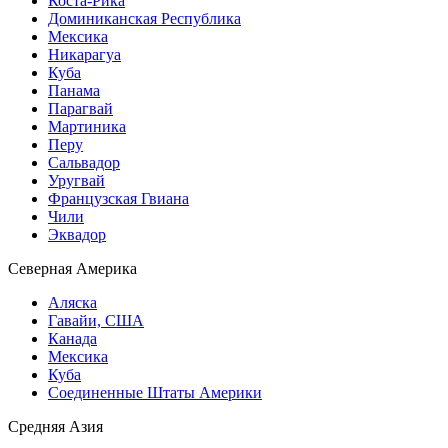
Коста-Рика
Доминиканская Республика
Мексика
Никарагуа
Куба
Панама
Парагвай
Мартиника
Перу
Сальвадор
Уругвай
Французская Гвиана
Чили
Эквадор
Северная Америка
Аляска
Гавайи, США
Канада
Мексика
Куба
Соединенные Штаты Америки
Средняя Азия