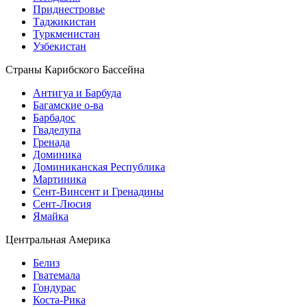
Приднестровье
Таджикистан
Туркменистан
Узбекистан
Страны Карибского Бассейна
Антигуа и Барбуда
Багамские о-ва
Барбадос
Гваделупа
Гренада
Доминика
Доминиканская Республика
Мартиника
Сент-Винсент и Гренадины
Сент-Люсия
Ямайка
Центральная Америка
Белиз
Гватемала
Гондурас
Коста-Рика