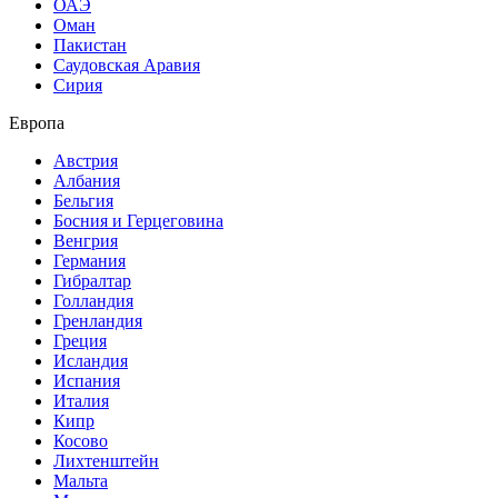
ОАЭ
Оман
Пакистан
Саудовская Аравия
Сирия
Европа
Австрия
Албания
Бельгия
Босния и Герцеговина
Венгрия
Германия
Гибралтар
Голландия
Гренландия
Греция
Исландия
Испания
Италия
Кипр
Косово
Лихтенштейн
Мальта