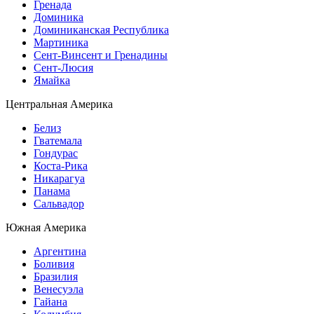
Гренада
Доминика
Доминиканская Республика
Мартиника
Сент-Винсент и Гренадины
Сент-Люсия
Ямайка
Центральная Америка
Белиз
Гватемала
Гондурас
Коста-Рика
Никарагуа
Панама
Сальвадор
Южная Америка
Аргентина
Боливия
Бразилия
Венесуэла
Гайана