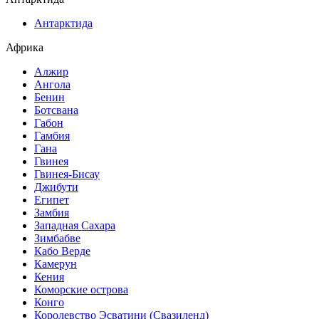
Антарктида
Африка
Алжир
Ангола
Бенин
Ботсвана
Габон
Гамбия
Гана
Гвинея
Гвинея-Бисау
Джибути
Египет
Замбия
Западная Сахара
Зимбабве
Кабо Верде
Камерун
Кения
Коморские острова
Конго
Королевство Эсватини (Свазиленд)