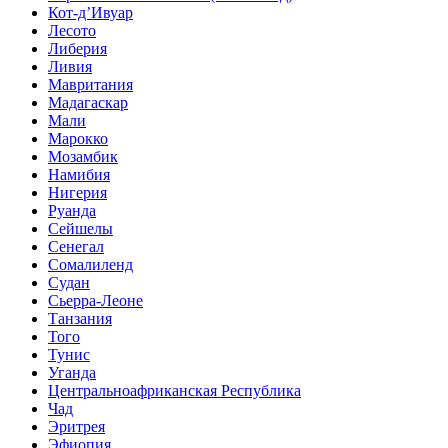
Кот-д’Ивуар
Лесото
Либерия
Ливия
Мавритания
Мадагаскар
Мали
Марокко
Мозамбик
Намибия
Нигерия
Руанда
Сейшелы
Сенегал
Сомалиленд
Судан
Сьерра-Леоне
Танзания
Того
Тунис
Уганда
Центральноафриканская Республика
Чад
Эритрея
Эфиопия