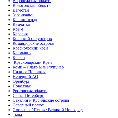
Воронежская область
Вологодская область
Дагестан
Забайкалье
Калининград
Камчатка
Крым
Карелия
Кольский полуостров
Командорские острова
Красноярский край
Калмыкия
Кавказ
Краснодарский Край
Коми – Плато Маньпупунёр
Нижнее Поволжье
Ненецкий АО
Оренбург
Поволжье
Ростовская область
Санкт-Петербург
Сахалин и Курильские острова
Северный полюс
Смоленск / Псков / Великий Новгород
Тыва