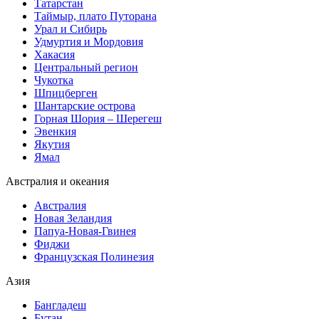
Татарстан
Таймыр, плато Путорана
Урал и Сибирь
Удмуртия и Мордовия
Хакасия
Центральный регион
Чукотка
Шпицберген
Шантарские острова
Горная Шория – Шерегеш
Эвенкия
Якутия
Ямал
Австралия и океания
Австралия
Новая Зеландия
Папуа-Новая-Гвинея
Фиджи
Французская Полинезия
Азия
Бангладеш
Бутан