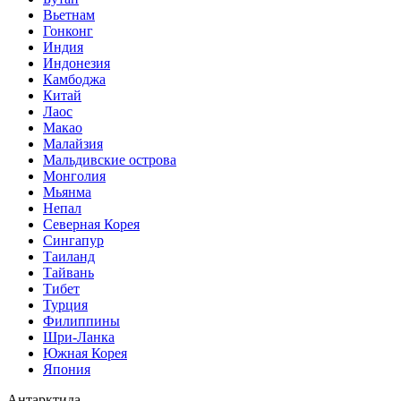
Вьетнам
Гонконг
Индия
Индонезия
Камбоджа
Китай
Лаос
Макао
Малайзия
Мальдивские острова
Монголия
Мьянма
Непал
Северная Корея
Сингапур
Таиланд
Тайвань
Тибет
Турция
Филиппины
Шри-Ланка
Южная Корея
Япония
Антарктида