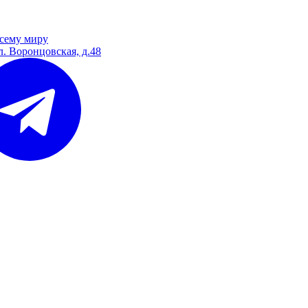
сему миру
л. Воронцовская, д.48